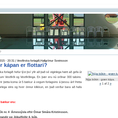
?
015 - 20:31 | Vestfirska forlagið,Hallgrímur Sveinsson
r kápan er flottari?
ska forlagið hefur lýst því yfir að það sé eiginlega hætt að gefa út
m Vestfirði og Vestfirðinga. En þær eru nú orðnar 300 talsins.
Nýja bókin - græn kápa.
yrir þetta koma út 5 bækur á vegum forlagsins á þessu ári! Þetta
«
1
af 2
»
úrlega eins og hver önnur klikkun, en það verður bara að hafa
 bækur eru:
ók nr. 4 Árnessýsla eftir Ómar Smára Kristinsson.
andir og Jökulfirðir 4. bók.