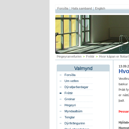
Forsíða
Hafa samband
English
Þingeyrarvefurinn
>
Fréttir
>
Hvor kápan er flottari
13.09.2
Hvo
Forsíða
Vestfir
Um vefinn
bækur u
Dýrafjarðardagar
Þrátt f
Fréttir
er nátt
Greinar
það.
Þingeyri
Myndaalbúm
Þessar
Tenglar
Hjólab
Dýrfirðingurinn
Hornstr