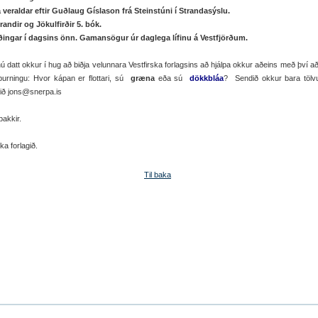
 veraldar eftir Guðlaug Gíslason frá Steinstúni í Strandasýslu.
andir og Jökulfirðir 5. bók.
rðingar í dagsins önn. Gamansögur úr daglega lífinu á Vestfjörðum.
att okkur í hug að biðja velunnara Vestfirska forlagsins að hjálpa okkur aðeins með því a
purningu: Hvor kápan er flottari, sú
græna
eða sú
dökkbláa
? Sendið okkur bara tölv
ið jons@snerpa.is
akkir.
ka forlagið.
Til baka