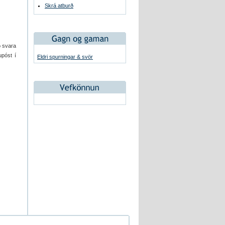
Skrá atburð
ð svara
upóst í
Eldri spurningar & svör