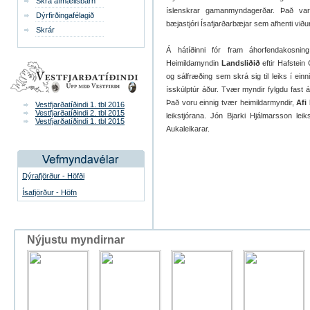
Skrá afmælisbarn
íslenskrar gamanmyndagerðar. Það var 
Dýrfirðingafélagið
bæjastjóri Ísafjarðarbæjar sem afhenti við
Skrár
Á hátíðinni fór fram áhorfendakosni
Heimildamyndin
Landsliðið
eftir Hafstein
og sálfræðing sem skrá sig til leiks í einn
ísskúlptúr áður. Tvær myndir fylgdu fast 
Það voru einnig tvær heimildarmyndir,
Afi
Vestfjarðatíðindi 1. tbl 2016
Vestfjarðatíðindi 2. tbl 2015
leikstjórana. Jón Bjarki Hjálmarsson lei
Vestfjarðatíðindi 1. tbl 2015
Aukaleikarar.
Dýrafjörður - Höfði
Ísafjörður - Höfn
Nýjustu myndirnar