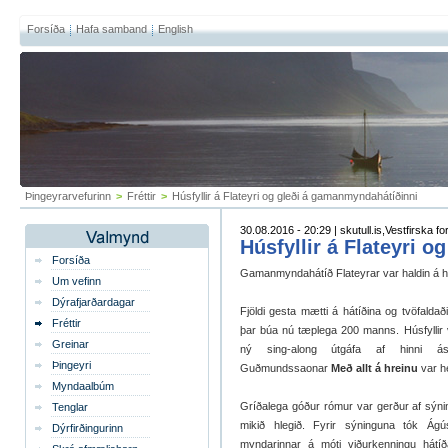
Forsíða
Hafa samband
English
Þingeyrarvefurinn
>
Fréttir
>
Húsfyllir á Flateyri og gleði á gamanmyndahátíðinni
30.08.2016 - 20:29 | skutull.is,Vestfirska fo
Húsfyllir á Flateyri 
Forsíða
Gamanmyndahátíð Flateyrar var haldin á hel
Um vefinn
Dýrafjarðardagar
Fjöldi gesta mætti á hátíðina og tvöfaldaði
Fréttir
þar búa nú tæplega 200 manns. Húsfyllir
Greinar
ný sing-along útgáfa af hinni á
Þingeyri
Guðmundssaonar
Með allt á hreinu
var h
Myndaalbúm
Gríðalega góður rómur var gerður af sýni
Tenglar
mikið hlegið. Fyrir sýninguna tók Ágú
Dýrfirðingurinn
myndarinnar á móti viðurkenningu hátíðar