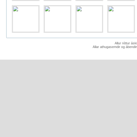
Allur réttur ás
Allar athugasemdir og ábendin