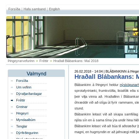
Forsíða
Hafa samband
English
Þingeyrarvefurinn
>
Fréttir
>
Hraðall Blábankans: Maí 2018
26.02.2018 - 14:04 | BLÁBANKINN á Þinge
Hraðall Blábankans: 
Forsíða
Blábankinn á Þingeyri heldur
nýsköpunarh
Um vefinn
sprotafyrirtæki, frumkvöðla, listafólk e
Dýrafjarðardagar
þeir vilja vinna að. Hraðallinn í Blábank
Fréttir
óhræddir við að stíga út fyrir rammann, sl
Greinar
stund.
Þingeyri
Blábankinn leitast við að skapa samfél
Myndaalbúm
njóta sín en á sama tíma ýta undir hina hli
Blábankinn leitast við að búa til aðstæðu
Tenglar
magni, en hugmyndin er að jafnvægi milli 
Dýrfirðingurinn