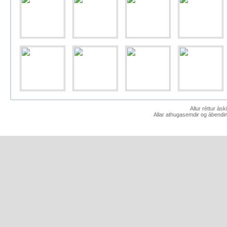
Allur réttur ás
Allar athugasemdir og ábendin