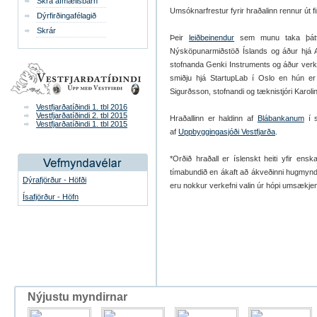
Skrá afmælisbarn
Umsóknarfrestur fyrir hraðalinn rennur út
Dýrfirðingafélagið
Skrár
Þeir
leiðbeinendur
sem munu taka þátt
Nýsköpunarmiðstöð Íslands og áður hjá At
stofnanda Genki Instruments og áður verkef
smiðju hjá StartupLab í Oslo en hún er
Sigurðsson,
stofnandi og tæknistjóri Karo
Vestfjarðatíðindi 1. tbl 2016
Vestfjarðatíðindi 2. tbl 2015
Hraðallinn er haldinn af
Blábankanum
í s
Vestfjarðatíðindi 1. tbl 2015
af
Uppbyggingasjóði Vestfjarða
.
*Orðið hraðall er íslenskt heiti yfir ens
tímabundið en ákaft að ákveðinni hugmynd
Dýrafjörður - Höfði
eru nokkur verkefni valin úr hópi umsækjend
Ísafjörður - Höfn
Nýjustu myndirnar