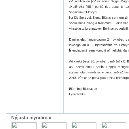
við sveitina en það er sonur Sigga, Magn
„Hafið eða fjöllin“ og þá risu gestir ú
Vagninum á Flateyri.
Þá lék Stórsveit Sigga Björns sem eru tón
sonur hans einng á trommum. Í lokin var
vinsælasta kvennasveit Berlínar og ætlaði a
Daginn eftir, laugardaginn 24. október,
leiðsögn Júlíu B. Björnsdóttur frá Flateyr
Íslendingarnir sem komu til afmælishátíða
Að kveldi þess 26. október bauð Júlía B. Bj
að heimili sínu í Berlín. Í spjalli Æfing
stefnumótun kvöldsins er m.a farið að h
2018. Víst er að þetta gleður hina fjölmör
Björn Ingi Bjarnason
Eyrarbakka.
Nýjustu myndirnar