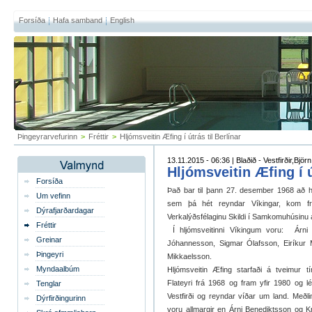
Forsíða
Hafa samband
English
Þingeyrarvefurinn
>
Fréttir
>
Hljómsveitin Æfing í útrás til Berlínar
13.11.2015 - 06:36 | Blaðið - Vestfirðir,Björ
Hljómsveitin Æfing í ú
Forsíða
Það bar til þann 27. desember 1968 að hl
Um vefinn
sem þá hét reyndar Víkingar, kom fr
Dýrafjarðardagar
Verkalýðsfélaginu Skildi í Samkomuhúsinu á
Fréttir
Í hljómsveitinni Víkingum voru: Árni 
Greinar
Jóhannesson, Sigmar Ólafsson, Eiríkur
Þingeyri
Mikkaelsson.
Myndaalbúm
Hljómsveitin Æfing starfaði á tveimur t
Flateyri frá 1968 og fram yfir 1980 og l
Tenglar
Vestfirði og reyndar víðar um land. Meðli
Dýrfirðingurinn
voru allmargir en Árni Benediktsson og K