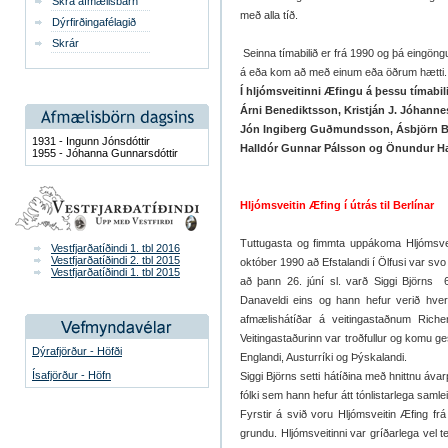
Skrá afmælisbarn
með alla tíð.
Dýrfirðingafélagið
Skrár
Seinna tímabilið er frá 1990 og þá eingön
á eða kom að með einum eða öðrum hætti.
Í hljómsveitinni Æfingu á þessu tímabili
Árni Benediktsson, Kristján J. Jóhann
Jón Ingiberg Guðmundsson, Ásbjörn B
1931 - Ingunn Jónsdóttir
Halldór Gunnar Pálsson og Önundur Ha
1955 - Jóhanna Gunnarsdóttir
Hljómsveitin Æfing í útrás til Berlínar
Tuttugasta og fimmta uppákoma Hljómsvei
Vestfjarðatíðindi 1. tbl 2016
Vestfjarðatíðindi 2. tbl 2015
október 1990 að Efstalandi í Ölfusi var svo
Vestfjarðatíðindi 1. tbl 2015
að þann 26. júní sl. varð Siggi Björns
Danaveldi eins og hann hefur verið hver
afmælishátíðar á veitingastaðnum Rich
Veitingastaðurinn var troðfullur og komu g
Dýrafjörður - Höfði
Englandi, Austurríki og Þýskalandi.
Ísafjörður - Höfn
Siggi Björns setti hátíðina með hnittnu áva
fólki sem hann hefur átt tónlistarlega saml
Fyrstir á svið voru Hljómsveitin Æfing fr
grundu. Hljómsveitinni var gríðarlega vel 