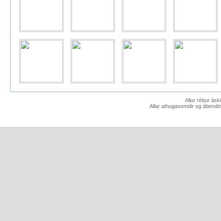
Allur réttur ás
Allar athugasemdir og ábendin