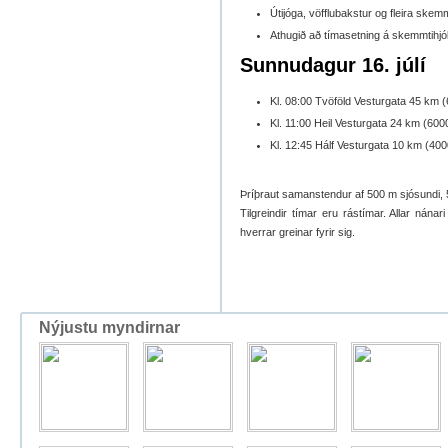
Útijóga, vöfflubakstur og fleira skem
Athugið að tímasetning á skemmtihjó
Sunnudagur 16. júlí
Kl. 08:00 Tvöföld Vesturgata 45 km (
Kl. 11:00 Heil Vesturgata 24 km (600
Kl. 12:45 Hálf Vesturgata 10 km (400
Þríþraut samanstendur af 500 m sjósundi, 
Tilgreindir tímar eru rástímar. Allar nána
hverrar greinar fyrir sig.
Nýjustu myndirnar