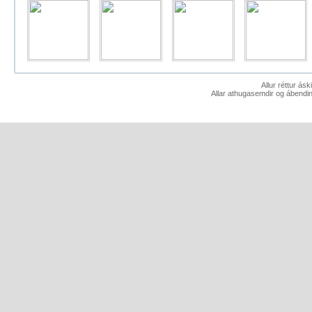
Allur réttur ás
Allar athugasemdir og ábendin