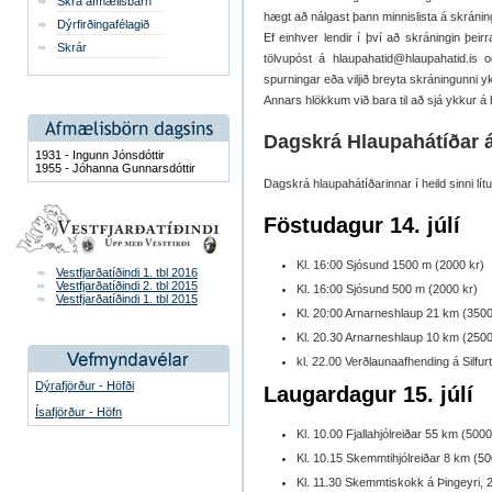
Skrá afmælisbarn
hægt að nálgast þann minnislista á skránin
Dýrfirðingafélagið
Ef einhver lendir í því að skráningin þe
Skrár
tölvupóst á hlaupahatid@hlaupahatid.is 
spurningar eða viljið breyta skráningunni y
Annars hlökkum við bara til að sjá ykkur á 
Dagskrá Hlaupahátíðar 
1931 - Ingunn Jónsdóttir
1955 - Jóhanna Gunnarsdóttir
Dagskrá hlaupahátíðarinnar í heild sinni lítu
Föstudagur 14. júlí
Kl. 16:00 Sjósund 1500 m (2000 kr)
Vestfjarðatíðindi 1. tbl 2016
Vestfjarðatíðindi 2. tbl 2015
Kl. 16:00 Sjósund 500 m (2000 kr)
Vestfjarðatíðindi 1. tbl 2015
Kl. 20:00 Arnarneshlaup 21 km (3500
Kl. 20.30 Arnarneshlaup 10 km (2500
kl. 22.00 Verðlaunaafhending á Silfur
Dýrafjörður - Höfði
Laugardagur 15. júlí
Ísafjörður - Höfn
Kl. 10.00 Fjallahjólreiðar 55 km (5000
Kl. 10.15 Skemmtihjólreiðar 8 km (50
Kl. 11.30 Skemmtiskokk á Þingeyri, 