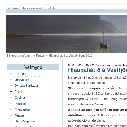
Forsíða
Hafa samband
English
Þingeyrarvefurinn
>
Fréttir
>
Hlaupahátíð á Vestfjörðum 2017
09.07.2017 - 07:02 | Vestfirska forlagið,Hl
Hlaupahátíð á Vestfj
Forsíða
Nú styttist í hátíðina og langar okkur a
Um vefinn
skipta máli á næstu dögum
Dýrafjarðardagar
Skráningu á hlaupahatid.is lýkur fimmt
Fréttir
skrá sig í versluninni CraftSport við Austur
Greinar
föstudaginn 14. júlí frá 12-18. Einnig verðu
Þingeyri
utan íþróttahúsið á Þingeyri.
Myndaalbúm
Athugið að þeir sem skrá sig eftir að f
útdráttarvinningar.
Þetta er gert til þes
Tenglar
auðveldar okkur alla vinnu.
Dýrfirðingurinn
Þeir sem skrá sig í forskráningu fá senda