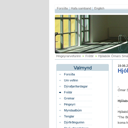
Forsíða
Hafa samband
English
Þingeyrarvefurinn
>
Fréttir
>
Hjólabók Ómars Smár
19.06.2
Hjó
Forsíða
Um vefinn
Dýrafjarðardagar
Ómar S
Fréttir
.
Greinar
Hjólab
Þingeyri
.
Myndaalbúm
Hjólabó
Tenglar
"The Bi
Dýrfirðingurinn
koma he