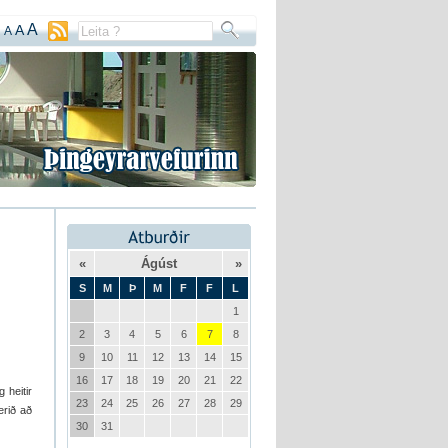
A
A
A
«
Ágúst
»
S
M
Þ
M
F
F
L
1
2
3
4
5
6
7
8
9
10
11
12
13
14
15
16
17
18
19
20
21
22
 heitir
23
24
25
26
27
28
29
erið að
30
31