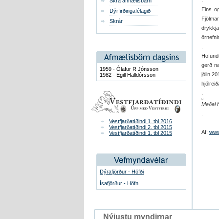
.
Skrá afmælisbarn
Eins og
Dýrfirðingafélagið
Fjölmar
Skrár
drykkj
örnefni
.
Höfund
gerð næ
1959 - Ólafur R Jónsson
jólin 2
1982 - Egill Halldórsson
hjólrei
.
Meðal h
.
Vestfjarðatíðindi 1. tbl 2016
Vestfjarðatíðindi 2. tbl 2015
Af:
www.
Vestfjarðatíðindi 1. tbl 2015
.
Dýrafjörður - Höfði
Ísafjörður - Höfn
Nýjustu myndirnar