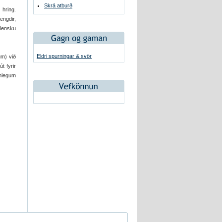
Skrá atburð
 hring.
engdir,
slensku
Eldri spurningar & svör
um) við
t fyrir
anlegum