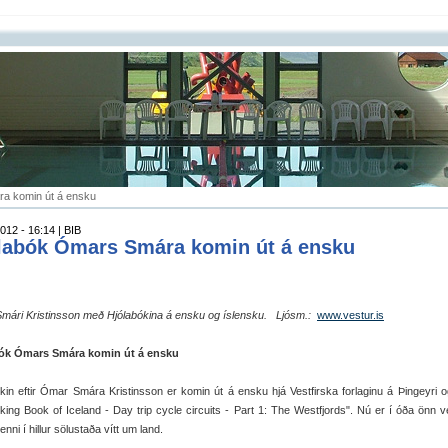
a komin út á ensku
012 - 16:14 | BIB
labók Ómars Smára komin út á ensku
mári Kristinsson með Hjólabókina á ensku og íslensku.
Ljósm.:
www.vestur.is
ók Ómars Smára komin út á ensku
kin eftir Ómar Smára Kristinsson er komin út á ensku hjá Vestfirska forlaginu á Þingeyri og
king Book of Iceland - Day trip cycle circuits - Part 1: The Westfjords". Nú er í óða önn v
nni í hillur sölustaða vítt um land.