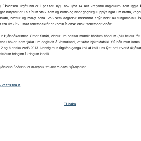
 í íslensku útgáfunni er í þessari nýju bók lýst 14 mis-krefjandi dagleiðum sem liggja í
gar litmyndir eru á sínum stað, sem og kortin og hinar gagnlegu upplýsingar um bratta, vegal
arvatn, hættur og margt fleira. Það sem aðgreinir bækurnar snýr beint að tungumálinu; í
n eru útskírð. Í stað örnefnaskrár er komin íslensk-ensk "örnefnaorðabók".
ur Hjólabókarinnar, Ómar Smári, vinnur um þessar mundir hörðum höndum (öllu heldur fót
stu bókar, sem fjallar um dagleiðir á Vesturlandi, ætlaðar hjólreiðafólki. Sú bók mun koma ú
012 og á ensku vorið 2013. Þannig mun útgáfan ganga koll af kolli, uns lýst hefur verið ákjós
ðaleiðum hringinn í kringum landið.
jólaleiða í bókinni er hringleið um innsta hluta Dýrafjarðar.
vestfirska.is
Til baka