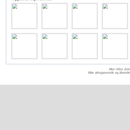
Allur réttur ás
Allar athugasemdir og ábendin