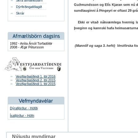
Skrá afmælisbarn
Guðmundsson og Elís Kjaran sem nú dvel
Dýrfirðingafélagið
sundlauginni á Þingeyri er oftast 29 grá
Skrár
Ekki er vitað nákvæmlega hvernig lau
þveginn og kannski hafa heimasæt
1992 - Aníta Ársól Torfadóttir
(Mannlíf og saga 3. hefti) Vestfirska fo
2008 - Ægir Pétursson
Vestfjarðatíðindi 1. tbl 2016
Vestfjarðatíðindi 2. tbl 2015
Vestfjarðatíðindi 1. tbl 2015
Dýrafjörður - Höfði
Ísafjörður - Höfn
Nýjustu myndirnar