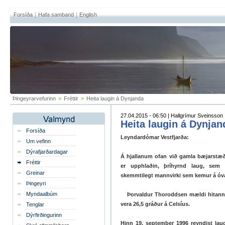
Forsíða
Hafa samband
English
Þingeyrarvefurinn
>
Fréttir
>
Heita laugin á Dynjanda
27.04.2015 - 06:50 | Hallgrímur Sveinsson
Heita laugin á Dynjan
Forsíða
Leyndardómar Vestfjarða:
Um vefinn
Dýrafjarðardagar
Á hjallanum ofan við gamla bæjarstæði
Fréttir
er upphlaðin, þríhyrnd laug, sem 
Greinar
skemmtilegt mannvirki sem kemur á óva
Þingeyri
Myndaalbúm
Þorvaldur Thoroddsen mældi hitann í 
vera 26,5 gráður á Celsíus.
Tenglar
Dýrfirðingurinn
Hinn 19. september 1996 reyndist laug