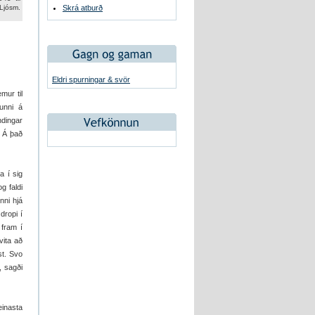
Ljósm.
Skrá atburð
Eldri spurningar & svör
mur til
funni á
ndingar
. Á það
a í sig
g faldi
nni hjá
dropi í
 fram í
vita að
st. Svo
, sagði
einasta