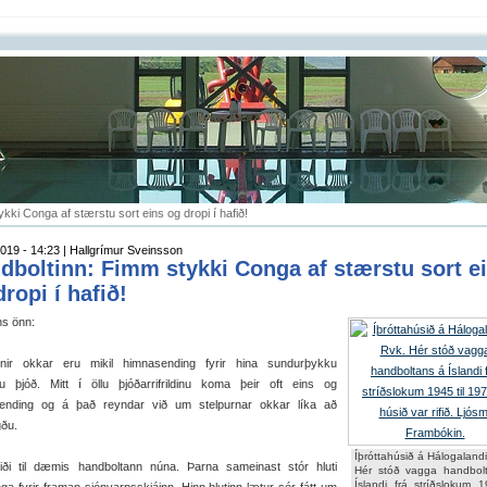
kki Conga af stærstu sort eins og dropi í hafið!
019 - 14:23 | Hallgrímur Sveinsson
dboltinn: Fimm stykki Conga af stærstu sort e
ropi í hafið!
ns önn:
rnir okkar eru mikil himnasending fyrir hina sundurþykku
ku þjóð. Mitt í öllu þjóðarrifrildinu koma þeir oft eins og
ending og á það reyndar við um stelpurnar okkar líka að
gðu.
Íþróttahúsið á Hálogalandi
 til dæmis handboltann núna. Þarna sameinast stór hluti
Hér stóð vagga handbol
Íslandi frá stríðslokum 1