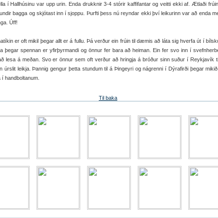
la í Hallhúsinu var upp urin. Enda drukknir 3-4 stórir kaffifantar og veitti ekki af. Ætlaði frúi
undir bagga og skjótast inn í sjoppu. Þurfti þess nú reyndar ekki því leikurinn var að enda me
nga. Úff!
kin er oft mikil þegar allt er á fullu. Þá verður ein frúin til dæmis að láta sig hverfa út í bíls
a þegar spennan er yfirþyrmandi og önnur fer bara að heiman. Ein fer svo inn í svefnherb
að lesa á meðan. Svo er önnur sem oft verður að hringja á bróður sinn suður í Reykjavík ti
n úrslit leikja. Þannig gengur þetta stundum til á Þingeyri og nágrenni í Dýrafirði þegar miki
 í handboltanum.
Til baka