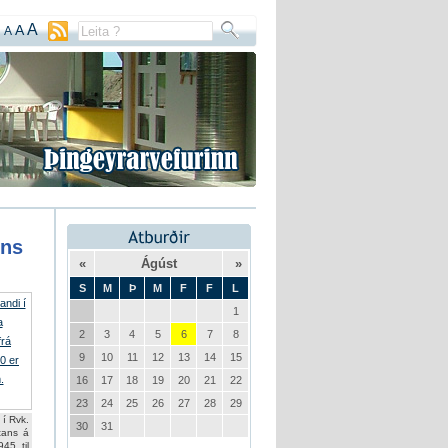
A
A
A
ins
«
Ágúst
»
S
M
Þ
M
F
F
L
1
2
3
4
5
6
7
8
9
10
11
12
13
14
15
16
17
18
19
20
21
22
23
24
25
26
27
28
29
 í Rvk.
30
31
tans á
945 til