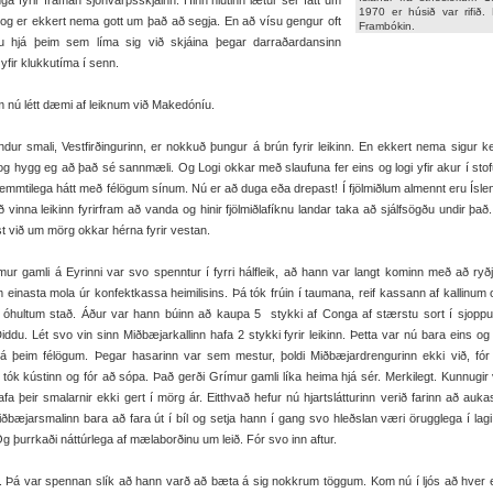
nga fyrir framan sjónvarpsskjáinn. Hinn hlutinn lætur sér fátt um
1970 er húsið var rifið. 
 og er ekkert nema gott um það að segja. En að vísu gengur oft
Frambókin.
 hjá þeim sem líma sig við skjáina þegar darraðardansinn
yfir klukkutíma í senn.
nú létt dæmi af leiknum við Makedóníu.
 smali, Vestfirðingurinn, er nokkuð þungur á brún fyrir leikinn. En ekkert nema sigur ke
og hygg eg að það sé sannmæli. Og Logi okkar með slaufuna fer eins og logi yfir akur í sto
emmtilega hátt með félögum sínum. Nú er að duga eða drepast! Í fjölmiðlum almennt eru Ísle
ð vinna leikinn fyrirfram að vanda og hinir fjölmiðlafíknu landar taka að sjálfsögðu undir það
st við um mörg okkar hérna fyrir vestan.
gamli á Eyrinni var svo spenntur í fyrri hálfleik, að hann var langt kominn með að ryðj
 einasta mola úr konfektkassa heimilisins. Þá tók frúin í taumana, reif kassann af kallinum o
 óhultum stað. Áður var hann búinn að kaupa 5 stykki af Conga af stærstu sort í sjoppu
iddu. Lét svo vin sinn Miðbæjarkallinn hafa 2 stykki fyrir leikinn. Þetta var nú bara eins og 
hjá þeim félögum. Þegar hasarinn var sem mestur, þoldi Miðbæjardrengurinn ekki við, fór
 tók kústinn og fór að sópa. Það gerði Grímur gamli líka heima hjá sér. Merkilegt. Kunnugir 
afa þeir smalarnir ekki gert í mörg ár. Eitthvað hefur nú hjartslátturinn verið farinn að auka
ðbæjarsmalinn bara að fara út í bíl og setja hann í gang svo hleðslan væri örugglega í lagi
g þurrkaði náttúrlega af mælaborðinu um leið. Fór svo inn aftur.
Þá var spennan slík að hann varð að bæta á sig nokkrum töggum. Kom nú í ljós að hver 