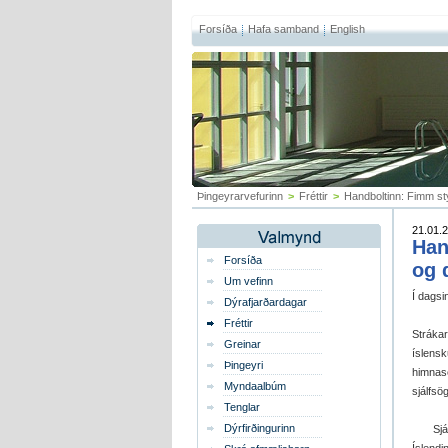
Forsíða
Hafa samband
English
Þingeyrarvefurinn
>
Fréttir
>
Handboltinn: Fimm sty
21.01.2
Han
Forsíða
og d
Um vefinn
Í dagsi
Dýrafjarðardagar
Fréttir
Stráka
Greinar
íslens
Þingeyri
himnas
Myndaalbúm
sjálfsö
Tenglar
Dýrfirðingurinn
Sjáiði