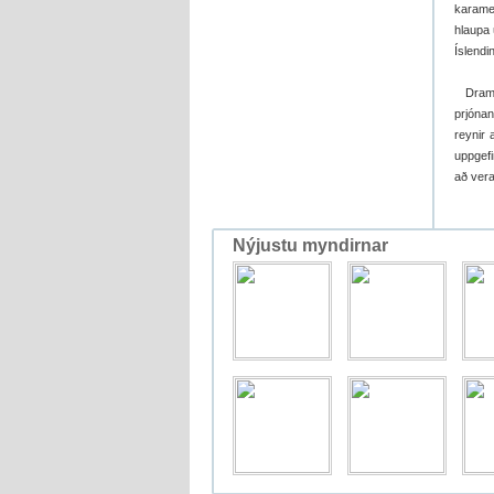
karamel
hlaupa 
Íslendi
Dramatí
prjónan
reynir 
uppgefi
að vera
Nýjustu myndirnar