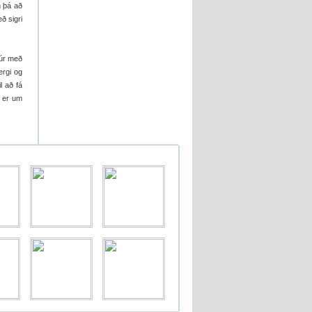
n þá að
ð sigri
kúr með
ergi og
l að fá
ð er um