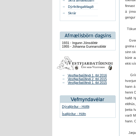
Íslendi
Skrá afmælisbarn
finnast
Dýrfirðingafélagið
á ýmsu
Skrár
gengur 
Tökum 
Gvendur
1931 - Ingunn Jónsdóttir
greina 
1955 - Jóhanna Gunnarsdóttir
sinn sk
búnir a
ekki sí
Grímur 
Vestfjarðatíðindi 1. tbl 2016
Vestfjarðatíðindi 2. tbl 2015
hverjum
Vestfjarðatíðindi 1. tbl 2015
hann á
henni D
hafið 
eldhús,
Dýrafjörður - Höfði
þetta h
Ísafjörður - Höfn
varð Mi
hann. O
Jæja. 