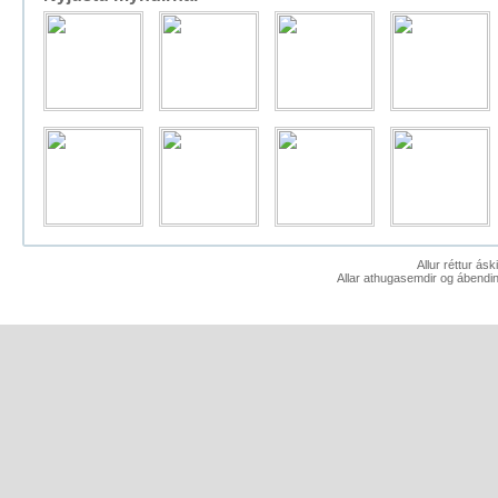
Allur réttur ás
Allar athugasemdir og ábendin