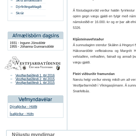
Skrá afmælisbarn
Dýrfirðingafélagið
Á föstudagskvöld verður haldin fyrirlestur
Skrár
opinn gegn vægu gjaldi en fylgir með námsk
námskeiðið er 16.000.-kr og er þar allt efni 
5326.
Kljásteinavefstaður
1931 - Ingunn Jónsdóttir
Á sunnudaginn stendur Skálinn á Þingeyri fyr
1955 - Jóhanna Gunnarsdóttir
Hákonardóttir veflistakona og Margrét H
vefstaðinn, vefnaðinn, fatnað og annað þv
vægu gjaldi.
Fleiri viðburðir framundan
Vestfjarðatíðindi 1. tbl 2016
Vestfjarðatíðindi 2. tbl 2015
Næstu helgi verður einnig mikið um að ver
Vestfjarðatíðindi 1. tbl 2015
Vestfjarðarmótið í Víkingasjómann. Á sun
Snæfellsás.
Dýrafjörður - Höfði
Ísafjörður - Höfn
Nýjustu myndirnar