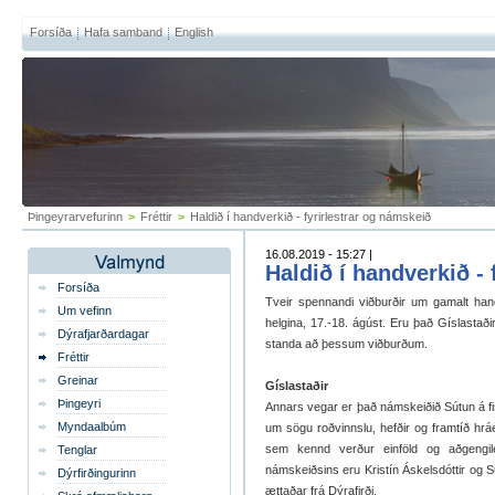
Forsíða
Hafa samband
English
Þingeyrarvefurinn
>
Fréttir
>
Haldið í handverkið - fyrirlestrar og námskeið
16.08.2019 - 15:27 |
Haldið í handverkið - 
Forsíða
Tveir spennandi viðburðir um gamalt han
Um vefinn
helgina, 17.-18. ágúst. Eru það Gíslastað
Dýrafjarðardagar
standa að þessum viðburðum.
Fréttir
Greinar
Gíslastaðir
Þingeyri
Annars vegar er það námskeiðið Sútun á fis
Myndaalbúm
um sögu roðvinnslu, hefðir og framtíð hrá
sem kennd verður einföld og aðgengil
Tenglar
námskeiðsins eru Kristín Áskelsdóttir og S
Dýrfirðingurinn
ættaðar frá Dýrafirði.