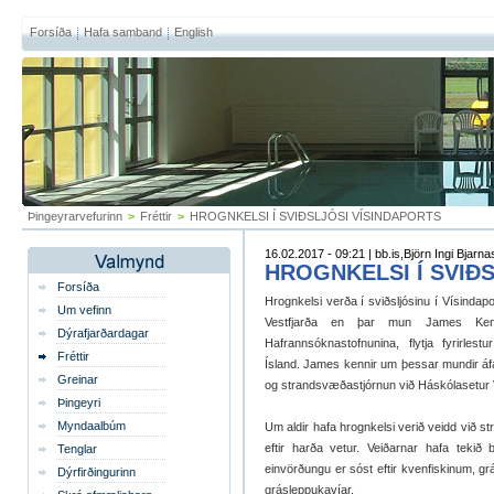
Forsíða
Hafa samband
English
Þingeyrarvefurinn
>
Fréttir
>
HROGNKELSI Í SVIÐSLJÓSI VÍSINDAPORTS
16.02.2017 - 09:21 | bb.is,Björn Ingi Bjarna
HROGNKELSI Í SVIÐ
Forsíða
Hrognkelsi verða í sviðsljósinu í Vísindapo
Um vefinn
Vestfjarða en þar mun James Kenned
Dýrafjarðardagar
Hafrannsóknastofnunina, flytja fyrirles
Fréttir
Ísland. James kennir um þessar mundir áf
Greinar
og strandsvæðastjórnun við Háskólasetur V
Þingeyri
Myndaalbúm
Um aldir hafa hrognkelsi verið veidd við s
eftir harða vetur. Veiðarnar hafa tek
Tenglar
einvörðungu er sóst eftir kvenfiskinum, g
Dýrfirðingurinn
grásleppukavíar.