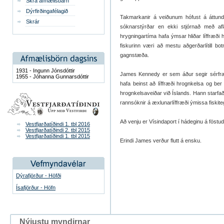
Skrá afmælisbarn
Dýrfirðingafélagið
Takmarkanir á veiðunum hófust á áttun
Skrár
sóknarstýrðar en ekki stjórnað með afl
hrygningartíma hafa ýmsar hliðar líffræði 
fiskurinn væri að mestu aðgerðarlítill b
gagnstæða.
1931 - Ingunn Jónsdóttir
James Kennedy er sem áður segir sérfræ
1955 - Jóhanna Gunnarsdóttir
hafa beinst að líffræði hrognkelsa og ber
hrognkelsaveiðar við Íslands. Hann starfa
rannsóknir á æxlunarlíffræði ýmissa fiskit
Að venju er Vísindaport í hádeginu á föstu
Vestfjarðatíðindi 1. tbl 2016
Vestfjarðatíðindi 2. tbl 2015
Vestfjarðatíðindi 1. tbl 2015
Erindi James verður flutt á ensku.
Dýrafjörður - Höfði
Ísafjörður - Höfn
Nýjustu myndirnar