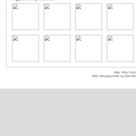
Allur réttur ás
Allar athugasemdir og ábendin