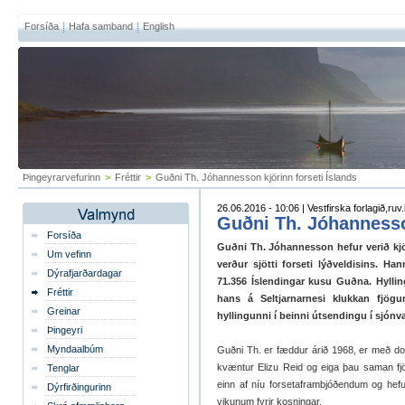
Forsíða
Hafa samband
English
Þingeyrarvefurinn
>
Fréttir
>
Guðni Th. Jóhannesson kjörinn forseti Íslands
26.06.2016 - 10:06 | Vestfirska forlagið,ruv.
Guðni Th. Jóhannesson
Forsíða
Guðni Th. Jóhannesson hefur verið kjö
Um vefinn
verður sjötti forseti lýðveldisins. Ha
Dýrafjarðardagar
71.356 Íslendingar kusu Guðna. Hylling
Fréttir
hans á Seltjarnarnesi klukkan fjögu
Greinar
hyllingunni í beinni útsendingu í sjónv
Þingeyri
Myndaalbúm
Guðni Th. er fæddur árið 1968, er með do
kvæntur Elizu Reid og eiga þau saman fjö
Tenglar
einn af níu forsetaframbjóðendum og hef
Dýrfirðingurinn
vikunum fyrir kosningar.