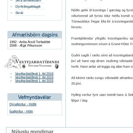
Skrá afmælisbarn
Dýrfirðingafélagið
Þjóðin gekk til kosninga í gærdag og fyrs
Skrár
viðurkenndi að fyrstu tölur hefðu komið s
Tómasdóttur. Þegar líða fór á kosninganót
forustu.
Frambjóðendur yfirgáfu kosningavöku s
1992 - Aníta Ársól Torfadóttir
stuðningsmönnum sínum á Grand Hótel. Fag
2008 - Ægir Pétursson
Guðni sagði í ræðu sinni að kosningabarátt
því að hann eigi áfram stuðning viðstaddr
horfir. Hann ætlar að leggja sig allan fram v
Vestfjarðatíðindi 1. tbl 2016
Vestfjarðatíðindi 2. tbl 2015
Að lokinni ræðu sungu viðstaddir afmæliss
Vestfjarðatíðindi 1. tbl 2015
26.júní.
Hylling verður fyrir utan heimili hans á Se
fjögur í dag.
Dýrafjörður - Höfði
Ísafjörður - Höfn
Nýjustu myndirnar