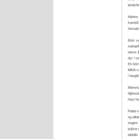
landshl
Aðeins 
framtí
Vorsabæ
Ekki v
nothæft
okkur á
dyr í v
En börn
Mikið v
í fangi
Mömmu 
hljómmi
heyri é
Pabbi v
og allt
enginn 
prjóna 
aldeili