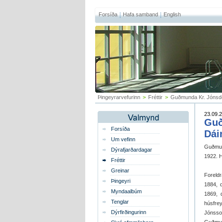
Forsíða
Hafa samband
English
Þingeyrarvefurinn
>
Fréttir
>
Guðmunda Kr. Jónsdót
23.09.2
Guð
Forsíða
Dái
Um vefinn
Guðmund
Dýrafjarðardagar
1922. H
Fréttir
Greinar
Foreldr
Þingeyri
1884, 
Myndaalbúm
1869, 
Tenglar
húsfrey
Dýrfirðingurinn
Jónsson