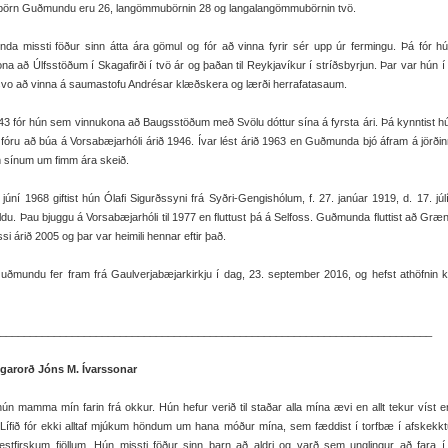
rn Guðmundu eru 26, langömmubörnin 28 og langalangömmubörnin tvö.
da missti föður sinn átta ára gömul og fór að vinna fyrir sér upp úr fermingu. Þá fór 
na að Úlfsstöðum í Skagafirði í tvö ár og þaðan til Reykjavíkur í stríðsbyrjun. Þar var hún í
svo að vinna á saumastofu Andrésar klæðskera og lærði herrafatasaum.
43 fór hún sem vinnukona að Baugsstöðum með Svölu dóttur sína á fyrsta ári. Þá kynntist hú
fóru að búa á Vorsabæjarhóli árið 1946. Ívar lést árið 1963 en Guðmunda bjó áfram á jörði
 sínum um fimm ára skeið.
 júní 1968 giftist hún Ólafi Sigurðssyni frá Syðri-Gengishólum, f. 27. janúar 1919, d. 17. júl
ldu. Þau bjuggu á Vorsabæjarhóli til 1977 en fluttust þá á Selfoss. Guðmunda fluttist að Gr
ssi árið 2005 og þar var heimili hennar eftir það.
uðmundu fer fram frá Gaulverjabæjarkirkju í dag, 23. september 2016, og hefst athöfnin 
________________________________________________________________________
garorð Jóns M. Ívarssonar
ún mamma mín farin frá okkur. Hún hefur verið til staðar alla mína ævi en allt tekur víst 
 Lífið fór ekki alltaf mjúkum höndum um hana móður mína, sem fæddist í torfbæ í afskekk
vestfirskum fjöllum. Hún missti föður sinn barn að aldri og varð sem unglingur að fara 