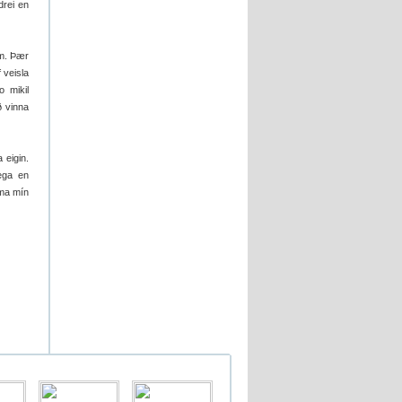
drei en
um. Þær
 veisla
 mikil
ð vinna
 eigin.
ega en
mma mín