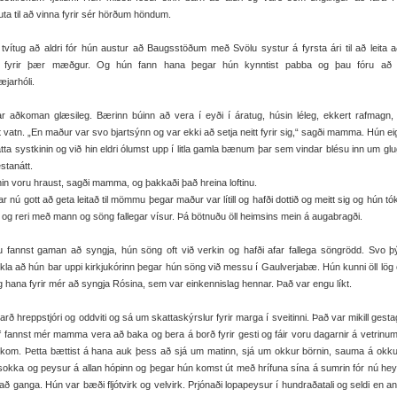
uta til að vinna fyrir sér hörðum höndum.
tvítug að aldri fór hún austur að Baugsstöðum með Svölu systur á fyrsta ári til að leita a
ð fyrir þær mæðgur. Og hún fann hana þegar hún kynntist pabba og þau fóru að
jarhóli.
ar aðkoman glæsileg. Bærinn búinn að vera í eyði í áratug, húsin léleg, ekkert rafmagn,
 vatn. „En maður var svo bjartsýnn og var ekki að setja neitt fyrir sig,“ sagði mamma. Hún ei
tta systkinin og við hin eldri ólumst upp í litla gamla bænum þar sem vindar blésu inn um gl
estanátt.
in voru hraust, sagði mamma, og þakkaði það hreina loftinu.
ar nú gott að geta leitað til mömmu þegar maður var lítill og hafði dottið og meitt sig og hún t
ð og reri með mann og söng fallegar vísur. Þá bötnuðu öll heimsins mein á augabragði.
fannst gaman að syngja, hún söng oft við verkin og hafði afar fallega söngrödd. Svo 
kla að hún bar uppi kirkjukórinn þegar hún söng við messu í Gaulverjabæ. Hún kunni öll lög
g hana fyrir mér að syngja Rósina, sem var einkennislag hennar. Það var engu líkt.
arð hreppstjóri og oddviti og sá um skattaskýrslur fyrir marga í sveitinni. Það var mikill gest
af fannst mér mamma vera að baka og bera á borð fyrir gesti og fáir voru dagarnir á vetrinu
kom. Þetta bættist á hana auk þess að sjá um matinn, sjá um okkur börnin, sauma á okkur
sokka og peysur á allan hópinn og þegar hún komst út með hrífuna sína á sumrin fór nú he
s að ganga. Hún var bæði fljótvirk og velvirk. Prjónaði lopapeysur í hundraðatali og seldi en an