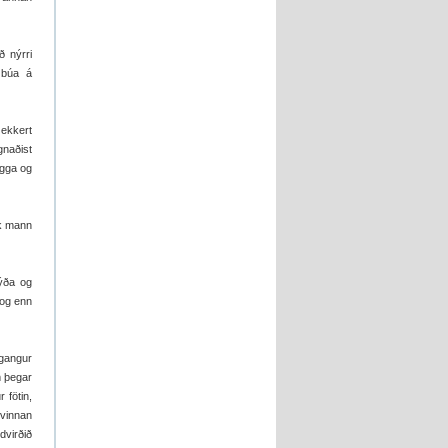
ð nýrri
 búa á
 ekkert
gnaðist
ugga og
ók mann
þýða og
 og enn
agangur
m þegar
 fötin,
yvinnan
dvirðið