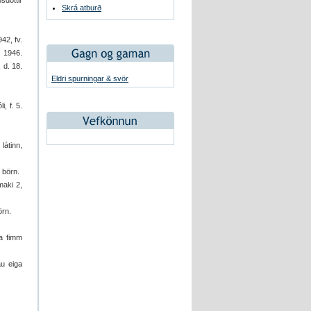
sdóttir
Skrá atburð
42, fv.
. 1946.
 d. 18.
Eldri spurningar & svör
, f. 5.
látinn,
ö börn.
maki 2,
örn.
ga fimm
au eiga