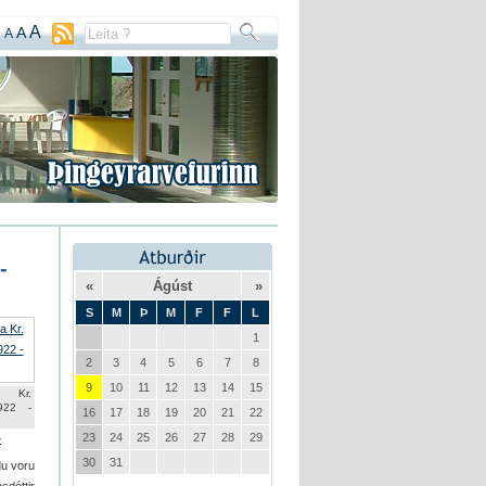
A
A
A
-
«
Ágúst
»
S
M
Þ
M
F
F
L
1
2
3
4
5
6
7
8
9
10
11
12
13
14
15
 Kr.
1922 -
16
17
18
19
20
21
22
23
24
25
26
27
28
29
»
30
31
du voru