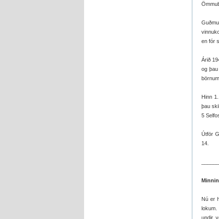
Ömmubö
Guðmun
vinnuko
en fór 
Árið 19
og þau 
börnum
Hinn 1.
þau ski
5 Selfo
Útför G
14.
______
Minnin
Nú er h
lokum.
undir 