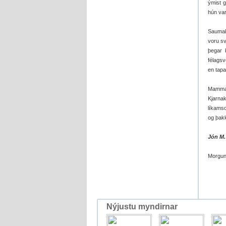
ýmist g
hún var
Saumakl
voru sv
þegar 
félagsv
en tapa
Mamma 
Kjarna
líkamso
og þakka
Jón M.
Morgun
Nýjustu myndirnar