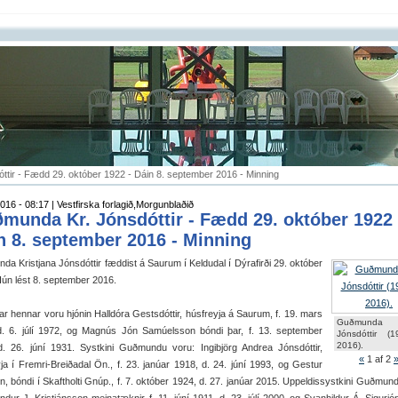
tir - Fædd 29. október 1922 - Dáin 8. september 2016 - Minning
016 - 08:17 | Vestfirska forlagið,Morgunblaðið
munda Kr. Jónsdóttir - Fædd 29. október 1922 
n 8. september 2016 - Minning
a Kristjana Jónsdóttir fæddist á Saurum í Keldudal í Dýrafirði 29. október
ún lést 8. september 2016.
ar hennar voru hjónin Halldóra Gestsdóttir, húsfreyja á Saurum, f. 19. mars
Guðmunda
d. 6. júlí 1972, og Magnús Jón Samúelsson bóndi þar, f. 13. september
Jónsdóttir (
2016).
d. 26. júní 1931. Systkini Guðmundu voru: Ingibjörg Andrea Jónsdóttir,
«
1
af 2
ja í Fremri-Breiðadal Ön., f. 23. janúar 1918, d. 24. júní 1993, og Gestur
, bóndi í Skaftholti Gnúp., f. 7. október 1924, d. 27. janúar 2015. Uppeldissystkini Guðmun