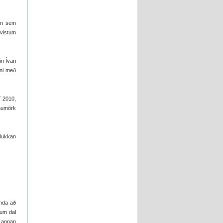
hún sem
 vistum
n Ívari
nni með
í 2010,
ænumörk
klukkan
enda að
tum dal
í annan