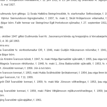
ur J. Kristjánsson meinatæknir, f. 11. júní 1911, d. 23. júlí 2000, og Svanhildur Á. Sigurjón
f. 5. maí 1927.
Guðmundu fyrir giftingu: 1) Svala Halldóra Steingrímsdóttir, fv. starfsmaður Selfossbæjar, f. 19
 Hjörtur Sæmundsson lögreglumaður, f. 1937, fv. maki 2, Skúli Hróbjartsson vélamaður, f
 fjögur börn. Faðir hennar var Steingrímur Egill Þorkelsson sjómaður, f. 27. september 1911,
980.
. október 1947 giftist Guðmunda Ívari Kr. Jasonarsyni bónda og hreppstjóra á Vorsabæjarhóli
0, d. 30. júlí 1963.
irra eru:
a Ívarsdóttir fv. skrifstofumaður OR, f. 1946, maki Guðjón Hákonarson trésmiður, f. 1941, 
a fjögur börn.
ús Kristinn Ívarsson bóndi, f. 1947, fv. maki Helga Bjarnadóttir sjúkraliði, f. 1955, þau eiga tv
Magnús Ívarsson rithöfundur, f. 1948, fv. maki 1, Jóna Baldursdóttir sjúkraliði, f. 1953, fv. 
H. Jónsdóttir kennari, f. 1956. Jón á tvö börn.
n Ívarsson kennari, f. 1953, maki Hulda Sváfnisdóttir íþróttakennari, f. 1954, þau eiga fimm b
gur Ívarsson, f.d. 7.11. 1955.
rét Ólöf Ívarsdóttir kennari, f. 1959, fv. maki Már Jónsson vélfræðingur, f. 1953, þau ei
ug Ívarsdóttir kennari, f. 1959, maki Pálmi Vilhjálmsson mjólkurverkfræðingur, f. 1959, þ
börn.
jörg Ívarsdóttir sjúkraþjálfari, f. 1961.