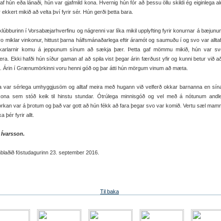
af hún eða lánaði, hún var gjafmild kona. Hvernig hún fór að þessu öllu skildi ég eiginlega al
 ekkert mikið að velta því fyrir sér. Hún gerði þetta bara.
úbburinn í Vorsabæjarhverfinu og nágrenni var líka mikil upplyfting fyrir konurnar á bæjun
o miklar vinkonur, hittust þarna hálfsmánaðarlega eftir áramót og saumuðu í og svo var alltaf
karlarnir komu á jeppunum sínum að sækja þær. Þetta gaf mömmu mikið, hún var svo
era. Ekki hafði hún síður gaman af að spila vist þegar árin færðust yfir og kunni betur við a
. Árin í Grænumörkinni voru henni góð og þar átti hún mörgum vinum að mæta.
var sérlega umhyggjusöm og alltaf meira með hugann við velferð okkar barnanna en sína
kona sem stóð keik til hinstu stundar. Ótrúlega minnisgóð og vel með á nótunum andl
rkan var á þrotum og það var gott að hún fékk að fara þegar svo var komið. Vertu sæl ma
 þér fyrir allt.
 Ívarsson.
blaðið föstudagurinn 23. september 2016.
Til baka