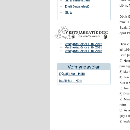
Guðmund
Skrá afmælisbarn
þjónn, 
Dýrfirðingafélagið
Skrár
Dóttir 
maki 1,
Svala á
apríl 1
Vestfjarðatíðindi 1. tbl 2016
Hinn 25
Vestfjarðatíðindi 2. tbl 2015
júlí 191
Vestfjarðatíðindi 1. tbl 2015
Börn þe
2) Helg
þau eig
3) Mark
Dýrafjörður - Höfði
4) Jón 
Ísafjörður - Höfn
Katrín 
5) Jaso
6) Dren
7) Marg
börn.
8) Ásla
fjögur 
9) Ingib