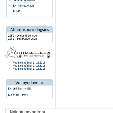
Skrá afmælisbarn
Dýrfirðingafélagið
Skrár
1959 - Ólafur R Jónsson
1982 - Egill Halldórsson
Vestfjarðatíðindi 1. tbl 2016
Vestfjarðatíðindi 2. tbl 2015
Vestfjarðatíðindi 1. tbl 2015
Dýrafjörður - Höfði
Ísafjörður - Höfn
Nýjustu myndirnar