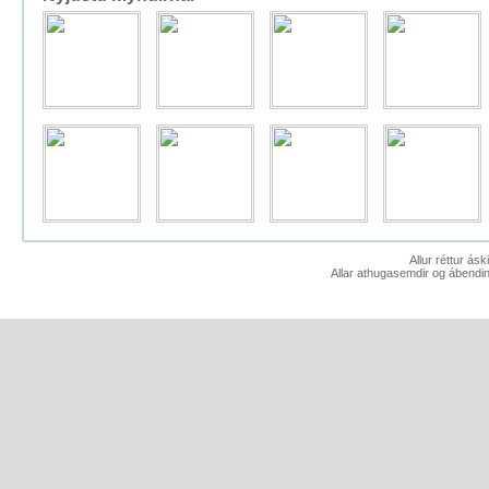
Allur réttur ás
Allar athugasemdir og ábendin