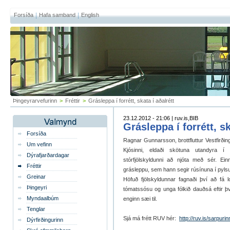
Forsíða
Hafa samband
English
Þingeyrarvefurinn
>
Fréttir
>
Grásleppa í forrétt, skata í aðalrétt
23.12.2012 - 21:06 | ruv.is,BIB
Grásleppa í forrétt, sk
Forsíða
Ragnar Gunnarsson, brottfluttur Vestfirðin
Um vefinn
Kjósinni, eldaði skötuna utandyra 
Dýrafjarðardagar
stórfjölskyldunni að njóta með sér. E
Fréttir
grásleppu, sem hann segir rúsínuna í pyl
Greinar
Höfuð fjölskyldunnar fagnaði því að fá 
Þingeyri
tómatssósu og unga fólkið dauðsá eftir þv
Myndaalbúm
enginn sæi til.
Tenglar
Sjá má frétt RUV hér:
http://ruv.is/sarpur
Dýrfirðingurinn