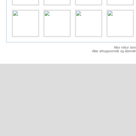
Allur réttur ás
Allar athugasemdir og ábendin