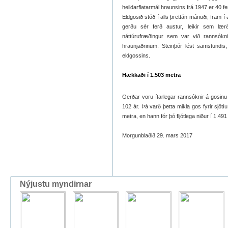
heildarflatarmál hraunsins frá 1947 er 40 fe
Eldgosið stóð í alls þrettán mánuði, fram 
gerðu sér ferð austur, leikir sem læ
náttúrufræðingur sem var við rannsókn
hraunjaðrinum. Steinþór lést samstund
eldgossins.
Hækkaði í 1.503 metra
Gerðar voru ítarlegar rannsóknir á gosinu
102 ár. Þá varð þetta mikla gos fyrir sjö
metra, en hann fór þó fljótlega niður í 1.491
Morgunblaðið 29. mars 2017
Nýjustu myndirnar