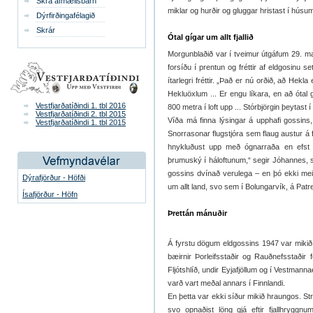
Skrá afmælisbarn
miklar og hurðir og gluggar hristast í húsum
Dýrfirðingafélagið
Skrár
Ótal gígar um allt fjallið
Morgunblaðið var í tveimur útgáfum 29. ma
forsíðu í prentun og fréttir af eldgosinu 
ítarlegri fréttir. „Það er nú orðið, að Hekla 
Hekluöxlum ... Er engu líkara, en að ótal gí
Vestfjarðatíðindi 1. tbl 2016
800 metra í loft upp ... Stórbjörgin þeytast í 
Vestfjarðatíðindi 2. tbl 2015
Víða má finna lýsingar á upphafi gossins
Vestfjarðatíðindi 1. tbl 2015
Snorrasonar flugstjóra sem flaug austur á 
hnykluðust upp með ógnarraða en efst va
þrumuský í háloftunum,“ segir Jóhannes, s
gossins dvínað verulega – en þó ekki me
Dýrafjörður - Höfði
um allt land, svo sem í Bolungarvík, á Patr
Ísafjörður - Höfn
Þrettán mánuðir
Á fyrstu dögum eldgossins 1947 var mikið
bæirnir Þorleifsstaðir og Rauðnefsstaðir fó
Fljótshlíð, undir Eyjafjöllum og í Vestmann
varð vart meðal annars í Finnlandi.
En þetta var ekki síður mikið hraungos. Str
svo opnaðist löng gjá eftir fjallhrygg