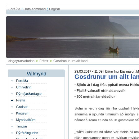
Forsíða
Hafa samband
English
Þingeyrarvefurinn
>
Fréttir
>
Gosdrunur um allt land
29.03.2017 - 11:09 | Björn Ingi Bjarnason,M
Gosdrunur um allt la
Forsíða
• Sjötíu ár í dag frá upphafi mesta Hekl
Um vefinn
• Fjallið vaknaði eftir aldarsvefn
Dýrafjarðardagar
• 800 metra háar eldsúlur
Fréttir
Greinar
Sjötíu ár eru í dag liðin frá upphafi Hek
Þingeyri
snemma á sjöunda tímanum að morgni sem 
Myndaalbúm
nánast á sömu stundu sáust gosmekkir stíga
Tenglar
„Hálfri klukkustund síðar var Hekla öll u
Dýrfirðingurinn
sjást gosglampar gegnum þykkan reykjar