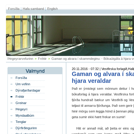
Forsíða
Hafa samband
English
Þingeyrarvefurinn
>
Fréttir
>
Gaman og alvara í skammdeginu: - Bókaútgáfa á hjara v
20.11.2016 - 07:32 | Vestfirska forlagið,Ha
Gaman og alvara í sk
Forsíða
hjara veraldar
Um vefinn
Það er ýmislegt sem mönnum dettur í hug
Dýrafjarðardagar
bókaforlag á hjara veraldar. Vestfirska forl
Fréttir
fjórða hundrað bækur um Vestfirði og Ve
Greinar
teljast til annarra fjórðunga. Það sem gerir
Þingeyri
hinir mörgu sem leggja hönd á þennan plóg
Myndaalbúm
geta sumir ekki hætt frekar en sumir!
Tenglar
Dýrfirðingurinn
Hitt er annað mál, að þetta er eins og 