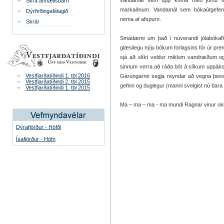
vandamál sem upp koma með jöfnu millib
Skrá afmælisbarn
markaðnum. Vandamál sem bókaútgefend
Dýrfirðingafélagið
nema af afspurn.
Skrár
Smádæmi um það í núverandi jólabókafl
glæsilegu nýju bókum forlagsins fór úr prent
sjá að slíkt veldur miklum vandræðum og
sinnum verra að ráða bót á slíkum uppákom
Vestfjarðatíðindi 1. tbl 2016
Gárungarnir segja reyndar að vegna þess 
Vestfjarðatíðindi 2. tbl 2015
gefinn og duglegur (manni svelgist nú bara 
Vestfjarðatíðindi 1. tbl 2015
Ma – ma – ma - ma mundi Ragnar vinur okk
Dýrafjörður - Höfði
Ísafjörður - Höfn