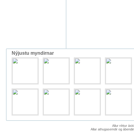
Nýjustu myndirnar
Allur réttur ás
Allar athugasemdir og ábendin