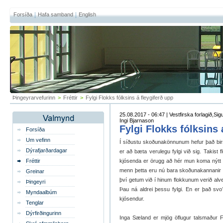
Forsíða
Hafa samband
English
Þingeyrarvefurinn
>
Fréttir
>
Fylgi Flokks fólksins á fleygiferð upp
25.08.2017 - 06:47 | Vestfirska forlagið,S
Ingi Bjarnason
Fylgi Flokks fólksins 
Forsíða
Um vefinn
Í síðustu skoðunakönnunum hefur það birs
Dýrafjarðardagar
er að bæta verulegu fylgi við sig. Takis
Fréttir
kjósenda er örugg að hér mun koma nýtt afl
menn þetta eru nú bara skoðunakannanir 
Greinar
því getum við í hinum flokkunum verið alve
Þingeyri
Þau ná aldrei þessu fylgi. En er það svo
Myndaalbúm
kjósendur.
Tenglar
Dýrfirðingurinn
Inga Sæland er mjög öflugur talsmaður F