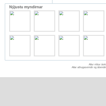
Nýjustu myndirnar
Allur réttur ás
Allar athugasemdir og ábendin