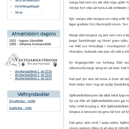
Skrá afmælisbarn
marga hluti sem eru alls ekki nógu góðir. 
Dýrfirðingafélagið
rétt þar fyrir ofan að horfa á allt óréttlætið 
Skrár
Kjör margra eldri borgara eru mjög erfið.
lágar greiðslur frá Lífeyrissjóði sínum. Svo
Margir eldri borgarar og þeir sem voru á læ
1931 - Ingunn Jónsdóttir
þegar Samfylkingin og Vinstri græn náðu h
1955 - Jóhanna Gunnarsdóttir
var felld svo hressilega í kosningunum 2
ríkisstjórn. Auðvitað sátu þau við völd á er
En forgangsröðin var furðuleg. Eldri bo
niðurskurði,margir alveg inn að beini. Það h
Vestfjarðatíðindi 1. tbl 2016
Vestfjarðatíðindi 2. tbl 2015
Vestfjarðatíðindi 1. tbl 2015
Það þarf því ekki að koma á óvart að eldr
Þeim dettur ekki í hug að styðja Samfylking
Sjálfstæðisflokkurinn átti alltaf mikið fylgi m
Sú var tíðin að Sjálfstæðisflokkurinn gat t
Dýrafjörður - Höfði
hefur orðið breyting á. Ætli Sjálfstæðisflo
Ísafjörður - Höfn
borgara á næstunni má gera ráð fyrir að fyl
Það getur ekki verið í anda stefnu Sjálfstæ
sínum gegnum tíðina til að eiga til ráðst