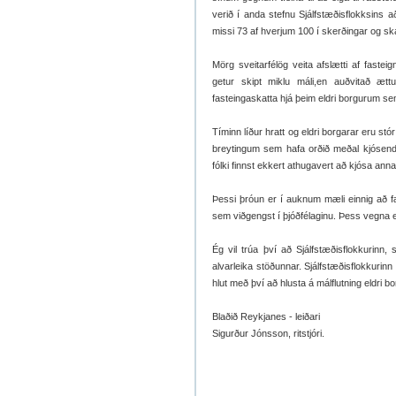
verið í anda stefnu Sjálfstæðisflokksins að
missi 73 af hverjum 100 í skerðingar og ska
Mörg sveitarfélög veita afslætti af fastei
getur skipt miklu máli,en auðvitað ættu
fasteingaskatta hjá þeim eldri borgurum sem
Tíminn líður hratt og eldri borgarar eru st
breytingum sem hafa orðið meðal kjósenda
fólki finnst ekkert athugavert að kjósa anna
Þessi þróun er í auknum mæli einnig að færa
sem viðgengst í þjóðfélaginu. Þess vegna er
Ég vil trúa því að Sjálfstæðisflokkurinn, 
alvarleika stöðunnar. Sjálfstæðisflokkurinn
hlut með því að hlusta á málflutning eldri bo
Blaðið Reykjanes - leiðari
Sigurður Jónsson, ritstjóri.