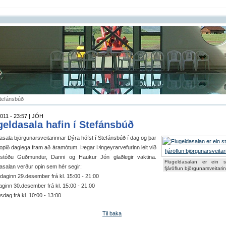
Stefánsbúð
011 - 23:57 | JÓH
geldasala hafin í Stefánsbúð
asala björgunarsveitarinnar Dýra hófst í Stefánsbúð í dag og þar
opið daglega fram að áramótum. Þegar Þingeyrarvefurinn leit við
stóðu Guðmundur, Danni og Haukur Jón glaðlegir vaktina.
Flugeldasalan er ein s
asalan verður opin sem hér segir:
fjáröflun björgunarsveitarin
aginn 29.desember frá kl. 15:00 - 21:00
ginn 30.desember frá kl. 15:00 - 21:00
dag frá kl. 10:00 - 13:00
Til baka