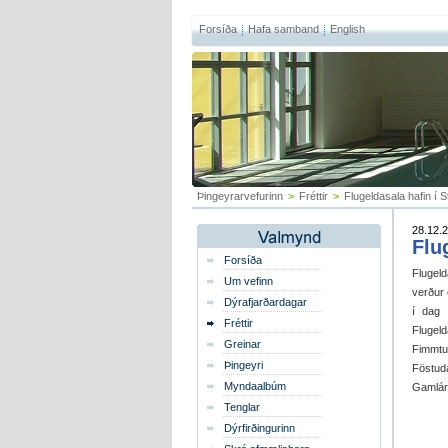
Forsíða
Hafa samband
English
Þingeyrarvefurinn
>
Fréttir
>
Flugeldasala hafin í 
28.12.2
Flu
Forsíða
Flugeld
Um vefinn
verður 
Dýrafjarðardagar
í dag 
Fréttir
Flugeld
Greinar
Fimmtud
Þingeyri
Föstuda
Myndaalbúm
Gamlárs
Tenglar
Dýrfirðingurinn