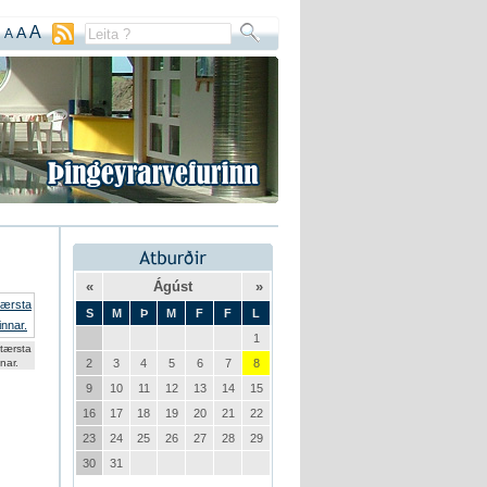
A
A
A
«
Ágúst
»
S
M
Þ
M
F
F
L
1
tærsta
nar.
2
3
4
5
6
7
8
9
10
11
12
13
14
15
16
17
18
19
20
21
22
23
24
25
26
27
28
29
30
31