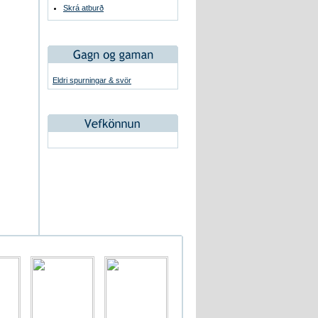
Skrá atburð
Eldri spurningar & svör