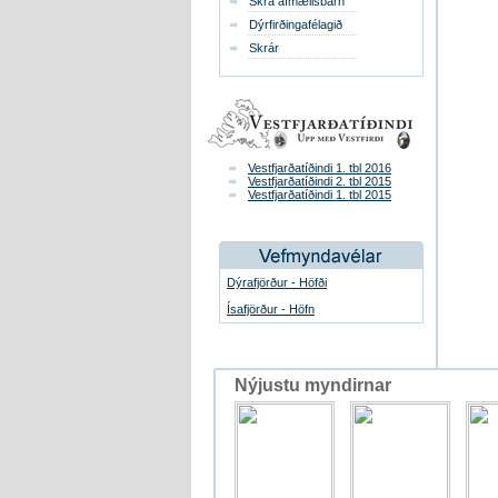
Skrá afmælisbarn
Dýrfirðingafélagið
Skrár
Vestfjarðatíðindi 1. tbl 2016
Vestfjarðatíðindi 2. tbl 2015
Vestfjarðatíðindi 1. tbl 2015
Dýrafjörður - Höfði
Ísafjörður - Höfn
Nýjustu myndirnar