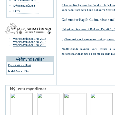
Skrá afmælisbarn
Jóhannes Kristjánsson frá Brekku á Ingjaldss
Dýrfirðingafélagið
kom hann fram fyrir hönd nokkurra Vestfirð
Skrár
Guðmundur Haglín Guðmundsson frá Hr
Hallgrímur Sveinsson
á Brekku í Dýrafirði, f
Vestfjarðatíðindi 1. tbl 2016
Fjölmenni var á samkomunni og skemmt
Vestfjarðatíðindi 2. tbl 2015
Vestfjarðatíðindi 1. tbl 2015
Meðfylgjandi myndir voru teknar á s
höfuðborgarinnar eins og sjá má en sólin kve
Dýrafjörður - Höfði
Ísafjörður - Höfn
Nýjustu myndirnar