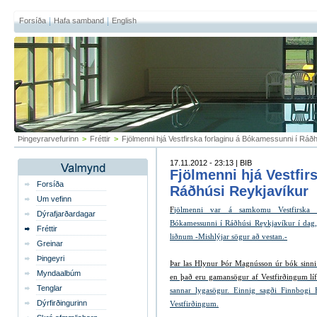
Forsíða
Hafa samband
English
Þingeyrarvefurinn
>
Fréttir
>
Fjölmenni hjá Vestfirska forlaginu á Bókamessunni í Ráð
17.11.2012 - 23:13 | BIB
Fjölmenni hjá Vestfir
Forsíða
Ráðhúsi Reykjavíkur
Um vefinn
F
jölmenni var á samkomu Vestfirska f
Dýrafjarðardagar
Bókamessunni í Ráðhúsi Reykjavíkur í dag,
Fréttir
liðnum
-
Mishlýjar sögur að vestan.-
Greinar
Þingeyri
Þar las Hlynur Þór Magnússon
úr bók sinni
Myndaalbúm
en það eru gamansögur af Vestfirðingum lí
Tenglar
sannar lygasögur.
Einnig sagði Finnbogi
Dýrfirðingurinn
Vestfirðingum.