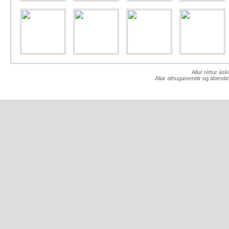
Allur réttur ás
Allar athugasemdir og ábendin