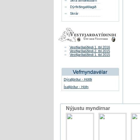
Skrá afmælisbarn
Dýrfirðingafélagið
Skrár
Vestfjarðatíðindi 1. tbl 2016
Vestfjarðatíðindi 2. tbl 2015
Vestfjarðatíðindi 1. tbl 2015
Dýrafjörður - Höfði
Ísafjörður - Höfn
Nýjustu myndirnar