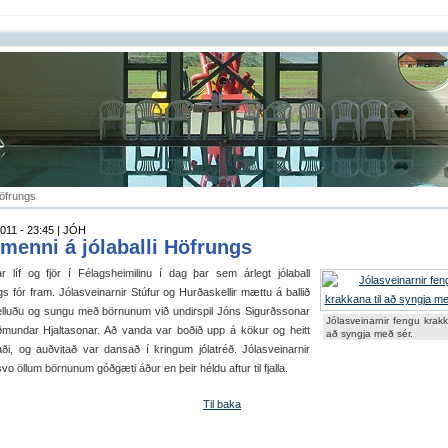
Höfrungs
011 - 23:45 | JÓH
lmenni á jólaballi Höfrungs
r líf og fjör í Félagsheimilinu í dag þar sem árlegt jólaball
s fór fram. Jólasveinarnir Stúfur og Hurðaskellir mættu á ballið
elluðu og sungu með börnunum við undirspil Jóns Sigurðssonar
Jólasveinarnir fengu krakk
mundar Hjaltasonar. Að vanda var boðið upp á kökur og heitt
að syngja með sér.
ði, og auðvitað var dansað í kringum jólatréð. Jólasveinarnir
vo öllum börnunum góðgæti áður en þeir héldu aftur til fjalla.
Til baka