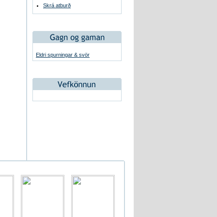
Skrá atburð
Eldri spurningar & svör