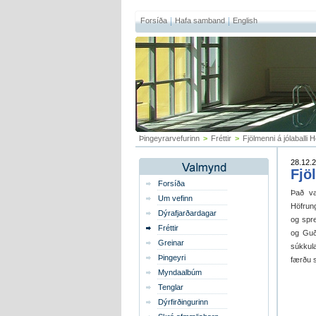
Forsíða
Hafa samband
English
Þingeyrarvefurinn
>
Fréttir
>
Fjölmenni á jólaballi 
28.12.2
Fjö
Forsíða
Það va
Um vefinn
Höfrung
Dýrafjarðardagar
og spr
Fréttir
og Guð
Greinar
súkkula
Þingeyri
færðu s
Myndaalbúm
Tenglar
Dýrfirðingurinn