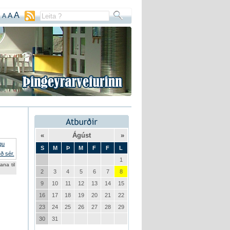
A
A
A
«
Ágúst
»
S
M
Þ
M
F
F
L
1
ana til
2
3
4
5
6
7
8
9
10
11
12
13
14
15
16
17
18
19
20
21
22
23
24
25
26
27
28
29
30
31