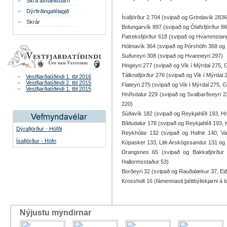
Skrá afmælisbarn
Dýrfirðingafélagið
Ísafjörður 2.704 (svipað og Grindavík 283
Skrár
Bolungarvík 897 (svipað og Ólafsfjörður 8
Patreksfjörður 618 (svipað og Hvammstang
Hólmavík 364 (svipað og Þórshöfn 368 og 
Suðureyri 308 (svipað og Hvanneyri 297)
Þingeyri 277 (svipað og Vík í Mýrdal 275, G
Tálknafjörður 276 (svipað og Vík í Mýrdal 2
Vestfjarðatíðindi 1. tbl 2016
Vestfjarðatíðindi 2. tbl 2015
Flateyri 275 (svipað og Vík í Mýrdal 275, G
Vestfjarðatíðindi 1. tbl 2015
Hnífsdalur 229 (svipað og Svalbarðseyri 23
220)
Súðavík 182 (svipað og Reykjahlíð 193, Hr
Bíldudalur 178 (svipað og Reykjahlíð 193,
Dýrafjörður - Höfði
Reykhólar 132 (svipað og Hafnir 140, V
Ísafjörður - Höfn
Kópasker 133, Litli-Árskógssandur 131 og 
Drangsnes 65 (svipað og Bakkafjörður 
Hallormsstaður 53)
Borðeyri 32 (svipað og Rauðalækur 37, Ei
Krossholt 16 (fámennasti þéttbýliskjarni á 
Nýjustu myndirnar