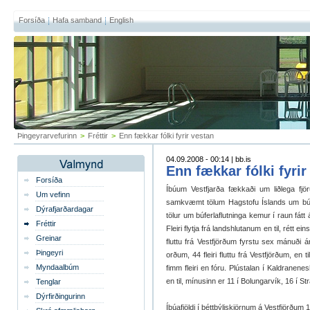
Forsíða
Hafa samband
English
Þingeyrarvefurinn
>
Fréttir
>
Enn fækkar fólki fyrir vestan
04.09.2008 - 00:14 | bb.is
Enn fækkar fólki fyrir
Forsíða
Íbúum Vestfjarða fækkaði um liðlega fjöru
Um vefinn
samkvæmt tölum Hagstofu Íslands um búfer
Dýrafjarðardagar
tölur um búferlaflutninga kemur í raun fátt 
Fréttir
Fleiri flytja frá landshlutanum en til, rétt 
Greinar
fluttu frá Vestfjörðum fyrstu sex mánuði á
Þingeyri
orðum, 44 fleiri fluttu frá Vestfjörðum, en t
Myndaalbúm
fimm fleiri en fóru. Plústalan í Kaldranenesh
en til, mínusinn er 11 í Bolungarvík, 16 í
Tenglar
Dýrfirðingurinn
Íbúafjöldi í þéttbýliskjörnum á Vestfjörðum 1.