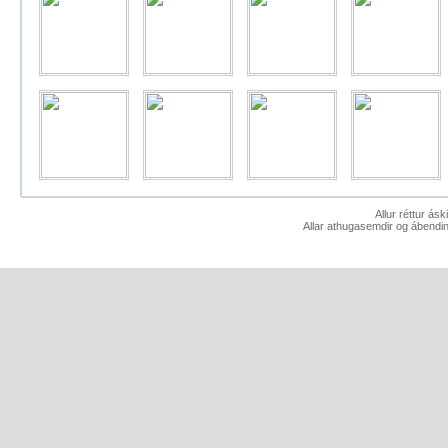
Allur réttur ás
Allar athugasemdir og ábendin