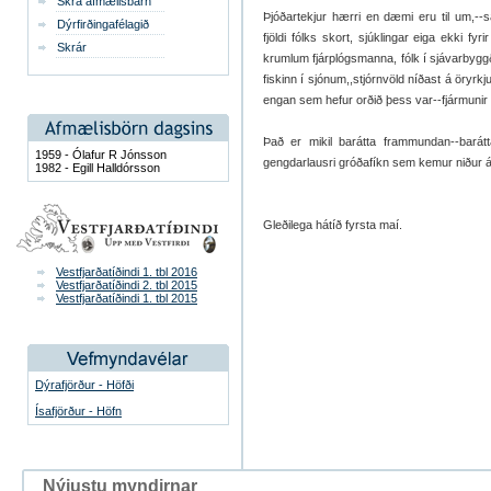
Skrá afmælisbarn
Þjóðartekjur hærri en dæmi eru til um,--sa
Dýrfirðingafélagið
fjöldi fólks skort, sjúklingar eiga ekki fy
Skrár
krumlum fjárplógsmanna, fólk í sjávarbygg
fiskinn í sjónum,,stjórnvöld níðast á öryr
engan sem hefur orðið þess var--fjármunir flu
Það er mikil barátta frammundan--barátta
1959 - Ólafur R Jónsson
gengdarlausri gróðafíkn sem kemur niður á al
1982 - Egill Halldórsson
Gleðilega hátíð fyrsta maí.
Vestfjarðatíðindi 1. tbl 2016
Vestfjarðatíðindi 2. tbl 2015
Vestfjarðatíðindi 1. tbl 2015
Dýrafjörður - Höfði
Ísafjörður - Höfn
Nýjustu myndirnar