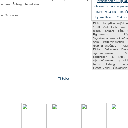
nu hans, Áslaugu Jensdóttur.
mur Sveinsson.
Eiríkur kaupfélagsstjóri 
1960. Auk Eiríks má þ
meðal annars séra S
Eggertsson, Rögn
Sigurðsson, sem tók við af
sem kaupfélagsstjóri,
Guðmundsdóttur, eigi
Eiríks, Jóhannes Daví
stjórnarformann, Val
Kristinsson á Núpi, 
stjórnarformann og eig
hans, Áslaugu Jensdó
Ljósm. Þórir H. Óskarsson.
Til baka