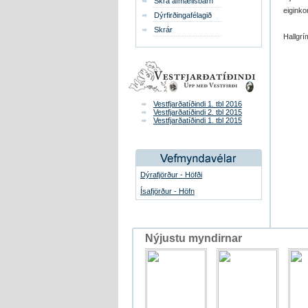
Skrá afmælisbarn
eiginko
Dýrfirðingafélagið
Skrár
Hallgrí
Vestfjarðatíðindi 1. tbl 2016
Vestfjarðatíðindi 2. tbl 2015
Vestfjarðatíðindi 1. tbl 2015
Dýrafjörður - Höfði
Ísafjörður - Höfn
Nýjustu myndirnar