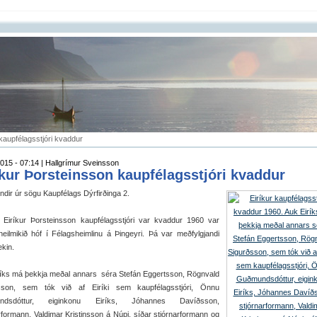
kaupfélagsstjóri kvaddur
015 - 07:14 | Hallgrímur Sveinsson
íkur Þorsteinsson kaupfélagsstjóri kvaddur
dir úr sögu Kaupfélags Dýrfirðinga 2.
Eiríkur Þorsteinsson kaupfélagsstjóri var kvaddur 1960 var
heilmikið hóf í Félagsheimlinu á Þingeyri. Þá var meðfylgjandi
kin.
ríks má þekkja meðal annars séra Stefán Eggertsson, Rögnvald
sson, sem tók við af Eiríki sem kaupfélagsstjóri, Önnu
ndsdóttur, eiginkonu Eiríks, Jóhannes Davíðsson,
rformann, Valdimar Kristinsson á Núpi, síðar stjórnarformann og