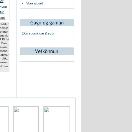
Skrá atburð
kvaddur
ekkja
tefán
Eldri spurningar & svör
vald
 Eiríki
 Önnu
nkonu
ðsson,
dimar
síðar
inkonu
ttur.