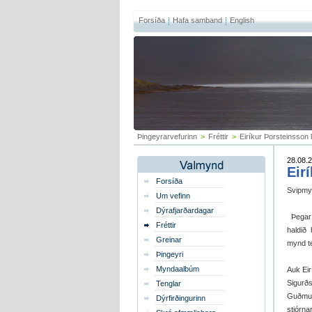
Forsíða
Hafa samband
English
Þingeyrarvefurinn
>
Fréttir
>
Eiríkur Þorsteinsson 
28.08.2
Eir
Forsíða
Svipmyn
Um vefinn
Dýrafjarðardagar
Þegar 
Fréttir
haldið 
Greinar
mynd te
Þingeyri
Myndaalbúm
Auk Ei
Sigurð
Tenglar
Guðmu
Dýrfirðingurinn
stjórna