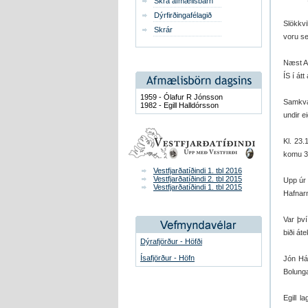
Skrá afmælisbarn
Dýrfirðingafélagið
Slökkv
Skrár
voru se
Næst Ag
ÍS í át
1959 - Ólafur R Jónsson
Samkvæm
1982 - Egill Halldórsson
undir ei
Kl. 23.
komu 3 
Vestfjarðatíðindi 1. tbl 2016
Vestfjarðatíðindi 2. tbl 2015
Upp úr 
Vestfjarðatíðindi 1. tbl 2015
Hafnarn
Var því
biði áte
Dýrafjörður - Höfði
Ísafjörður - Höfn
Jón Hák
Bolunga
Egill l