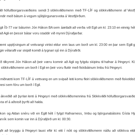
ilið höfuðborgarsvæðisins sendi 3 slökkviliðsmenn með TF-LÍF og slökkviliðsmenn af Vest
ndir með bátum á vegum sjóbjörgunarsveita á Vestfjörðum.
li ÍS-77 var báturinn Jón Hákon BA sem áætlaði að verða við Egil um kl. 23:10 en einnig hél
t að Agli en þessir bátar voru staddir við mynni Dýrafjarðar.
t upplýsingum af vettvangi virtist eldur enn laus um borð um kl. 23:00 en þar sem Egill ga
gin vélarafli var skipið komið á lygnari sjó inn á Dýrafirði.
18 tilkynnti Jón Hákon að þeir væru komnir að Agli og fylgdu skipinu til hafnar á Þingeyri. Kl
slökkviliðsmenn um borð í Egil en þeir voru fluttir með fiskibátnum Imbu frá Þingeyri.
miðnætti kom TF-LÍF á vettvang en um svipað leiti komu fleiri slökkviliðsmenn með fiskeldi
esi sem fóru um borð í Egil.
 ákveðið að þyrlan lenti á Þingeyri með slökkviliðsmennina frá Slökkviliði höfuðborgarsvæði
kta ef á aðstoð þyrfti að halda.
on og Aldan snéru við en Egill hélt í fylgd Hafnarness, Imbu og björgunabátsins Gísla Hja
rvík sem komin var inn á Dýrafjörð um kl. 00:30.
agði að bryggju á Þingeyri laust eftir kl. eitt í nótt og slökkviliðsmenn náðu að slökkva el