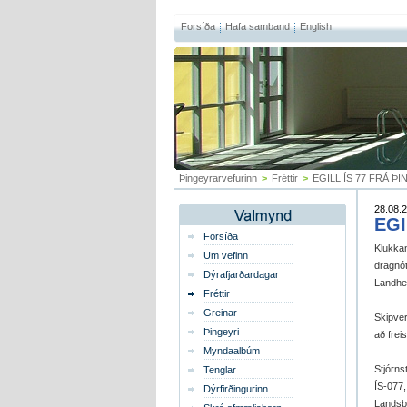
Forsíða
Hafa samband
English
Þingeyrarvefurinn
>
Fréttir
>
EGILL ÍS 77 FRÁ Þ
28.08.2
EGI
Forsíða
Klukkan
Um vefinn
dragn
Dýrafjarðardagar
Landhel
Fréttir
Greinar
Skipver
Þingeyri
að frei
Myndaalbúm
Stjórns
Tenglar
ÍS-077
Dýrfirðingurinn
Landsbj