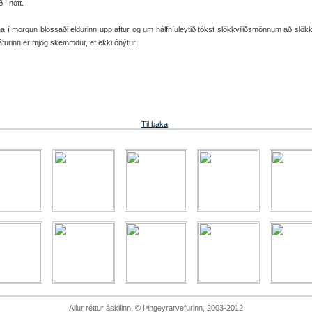
ð í nótt.
í morgun blossaði eldurinn upp aftur og um hálfníuleytið tókst slökkviliðsmönnum að slökk
áturinn er mjög skemmdur, ef ekki ónýtur.
Til baka
Allur réttur áskilinn, © Þingeyrarvefurinn, 2003-2012