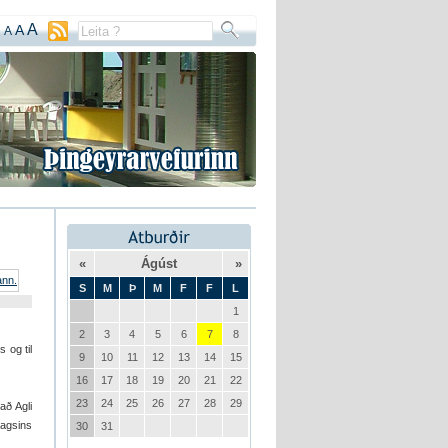
A
A
A
«
Ágúst
»
S
M
Þ
M
F
F
L
1
2
3
4
5
6
7
8
 og til
9
10
11
12
13
14
15
16
17
18
19
20
21
22
23
24
25
26
27
28
29
að Agli
agsins
30
31