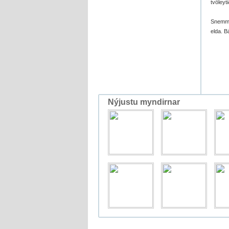
tvöleyti
Snemma 
elda. B
Nýjustu myndirnar