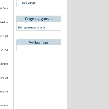
Skrá atburð
fjörðum
t Aldan
Eldri spurningar & svör
t siglt
. 23.43
sbátnum
sins og
lta frá
dinn um