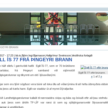
INGEYRI BRANN
017 - 17:23 | bb.is,Björn Ingi Bjarnason,Hallgrímur Sveinsson,Vestfirska forlagið
LL ÍS 77 FRÁ ÞINGEYRI BRANN
 hálf ellefu í gærkvöldi hafði Egill ÍS-77, sem er 70 brúttótonn
ótarbátur, frá Þingeyri samband við stjórnstöð
Egill ÍS 77 eftir brunann.
gisgæslunnar og tilkynnti um eld í ljósavélarými.
«
1
af 2
»
jar sem eru fjórir sögðust vera búnir að loka öllu að vélarrýminu til að hefta útbreyðslu eldsins
sta þess að kæfa hann. Egill var staddur út af mynni Dýrafjarðar.
töð Landhelgisgæslunnar kallaði til nærstaddra skipa og báta og óskaði eftir að þau stefndu 
, auk þess sem áhöfn TF-LÍF var ræst út sem og sjóbjörgunarsveitir Slysavarnafél
argar á vestfjörðum.