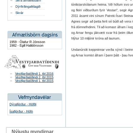
Skrá afmælisbarn
tónlistarskólanum heima. Við höfum svo u
Dýrfirðingafélagið
og fleiri viðburðum fyrir Vestan", segir 
Skrár
2011 ásamt vini sínum Patreki Ísari Steinar
Agnes segir að þetta ferli sé búið að vera
frá dómnefndinni. Til að komast áfram í k
og Arnar fengu jákvætt svar frá þeim öllum.
hlýtur 10 miljónir króna að launum.
1959 - Ólafur R Jónsson
1982 - Egill Halldórsson
Undanúrslit keppninnar verða sýnd í beinn
og Arnar komist áfram í þann þátt - þau hvetj
Vestfjarðatíðindi 1. tbl 2016
Vestfjarðatíðindi 2. tbl 2015
Vestfjarðatíðindi 1. tbl 2015
Dýrafjörður - Höfði
Ísafjörður - Höfn
Nýjustu myndirnar