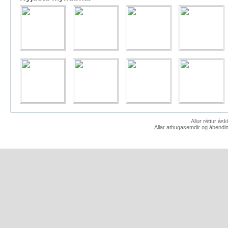
Allur réttur ás
Allar athugasemdir og ábendin