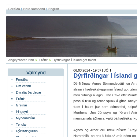
Forsíða
Hafa samband
English
Þingeyrarvefurinn
>
Fréttir
>
Dýrfirðingar í Ísland got talent
06.03.2014 - 19:37 | JÓH
Dýrfirðingar í Ísland g
Forsíða
Dýrfirðingar Agnes Sólmundsdóttir og Ar
Um vefinn
áfram í hæfileikakeppninni Ísland got tale
Dýrafjarðardagar
með flutningi á laginu The Cave eftir Mum
Fréttir
þess á fiðlu og Arnar spilaði á gítar. Áhey
Greinar
fram í haust þar sem dómnefnd, skipu
Þingeyri
Morthens, Jóni Jónssyni og Þórunni Anto
Myndaalbúm
menntamálaráðherra, valdi þá hæfileikaríku
Tenglar
Agnes og Arnar eru bæði búsett í Rey
Dýrfirðingurinn
Hamrahlíð, og eru á fullu að æfa söng og 