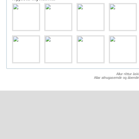
Allur réttur ás
Allar athugasemdir og ábendin