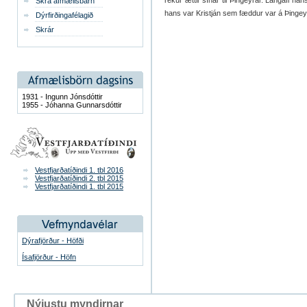
rekur ættir sínar til Þingeyrar. Langafi h
Skrá afmælisbarn
hans var Kristján sem fæddur var á Þingeyr
Dýrfirðingafélagið
Skrár
1931 - Ingunn Jónsdóttir
1955 - Jóhanna Gunnarsdóttir
Vestfjarðatíðindi 1. tbl 2016
Vestfjarðatíðindi 2. tbl 2015
Vestfjarðatíðindi 1. tbl 2015
Dýrafjörður - Höfði
Ísafjörður - Höfn
Nýjustu myndirnar