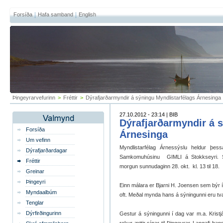
Forsíða
Hafa samband
English
Þingeyrarvefurinn
>
Fréttir
>
Dýrafjarðarmyndir á sýningu Myndlistarfélags Árnesinga
27.10.2012 - 23:14 | BIB
Dýrafjarðarmyndir á 
Forsíða
Árnesinga
Um vefinn
Myndlistarfélag Árnessýslu heldur þes
Dýrafjarðardagar
Samkomuhúsinu GIMLI á Stokkseyri. Sí
Fréttir
morgun sunnudaginn 28. okt. kl. 13 til 18.
Greinar
Þingeyri
Einn málara er Bjarni H. Joensen sem býr 
Myndaalbúm
oft. Meðal mynda hans á sýningunni eru tvæ
Tenglar
Dýrfirðingurinn
Gestur á sýningunni í dag var m.a. Kristj