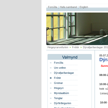
Forsíða
Hafa samband
English
Þingeyrarvefurinn
>
Fréttir
>
Dýrafjarðardagar 201
05.07.2
Dýr
Forsíða
Sunnu
Um vefinn
Dýrafjarðardagar
08:00-
Fréttir
Greinar
10:00-
Þingeyri
heitt s
Myndaalbúm
Listas
Tenglar
10:00
Dýrfirðingurinn