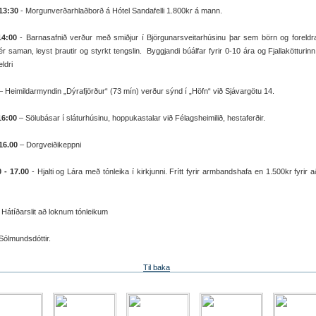
13:30
- Morgunverðarhlaðborð á Hótel Sandafelli 1.800kr á mann.
14:00
- Barnasafnið verður með smiðjur í Björgunarsveitarhúsinu þar sem börn og foreldr
sér saman, leyst þrautir og styrkt tengslin. Byggjandi búálfar fyrir 0-10 ára og Fjallakötturinn 
ldri
– Heimildarmyndin „Dýrafjörður“ (73 mín) verður sýnd í „Höfn“ við Sjávargötu 14.
16:00
– Sölubásar í sláturhúsinu, hoppukastalar við Félagsheimilið, hestaferðir.
16.00
– Dorgveiðikeppni
0 - 17.00
- Hjalti og Lára með tónleika í kirkjunni. Frítt fyrir armbandshafa en 1.500kr fyrir a
 Hátíðarslit að loknum tónleikum
ólmundsdóttir.
Til baka