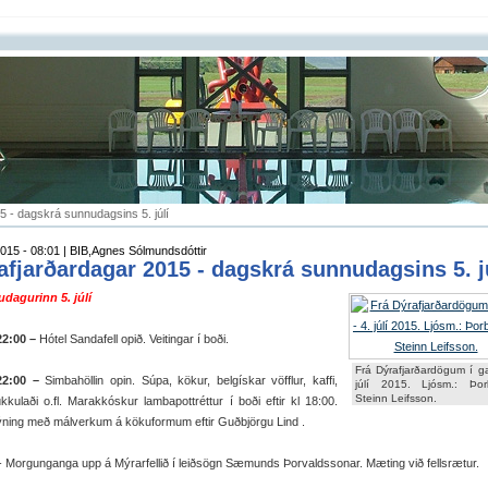
5 - dagskrá sunnudagsins 5. júlí
015 - 08:01 | BIB,Agnes Sólmundsdóttir
afjarðardagar 2015 - dagskrá sunnudagsins 5. j
dagurinn 5. júlí
22:00 –
Hótel Sandafell opið. Veitingar í boði.
Frá Dýrafjarðardögum í gæ
22:00 –
Simbahöllin opin. Súpa, kökur, belgískar vöfflur, kaffi,
júlí 2015. Ljósm.: Þor
Steinn Leifsson.
úkkulaði o.fl. Marakkóskur lambapottréttur í boði eftir kl 18:00.
ýning með málverkum á kökuformum eftir Guðbjörgu Lind .
- Morgunganga upp á Mýrarfellið í leiðsögn Sæmunds Þorvaldssonar. Mæting við fellsrætur.