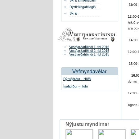
Skrá afmælisbarn
11:00-
Dýrfirðingafélagið
Skrár
12:00-
leikið 
ára og e
14:00
Vestfjarðatíðindi 1. tbl 2016
Vestfjarðatíðindi 2. tbl 2015
12:00-
Vestfjarðatíðindi 1. tbl 2015
15.00-
16.0
Dýrafjörður - Höfði
dyrnar.
Ísafjörður - Höfn
17:00
-
Agnes S
Nýjustu myndirnar