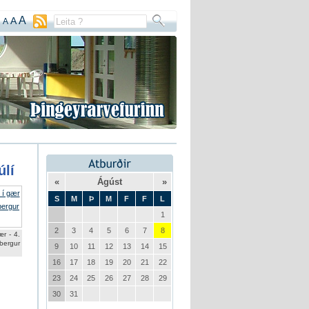
A
A
A
úlí
«
Ágúst
»
S
M
Þ
M
F
F
L
1
2
3
4
5
6
7
8
r - 4.
bergur
9
10
11
12
13
14
15
16
17
18
19
20
21
22
23
24
25
26
27
28
29
30
31