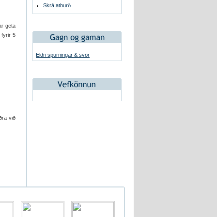
Skrá atburð
ar geta
fyrir 5
Eldri spurningar & svör
ðra við