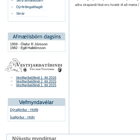
Skrá afmælisbarn
aðra skapandi hluti eru hvattir til að mæta
Dýrfirðingafélagið
Skrár
1959 - Ólafur R Jónsson
1982 - Egill Halldórsson
Vestfjarðatíðindi 1. tbl 2016
Vestfjarðatíðindi 2. tbl 2015
Vestfjarðatíðindi 1. tbl 2015
Dýrafjörður - Höfði
Ísafjörður - Höfn
Nýjustu myndirnar