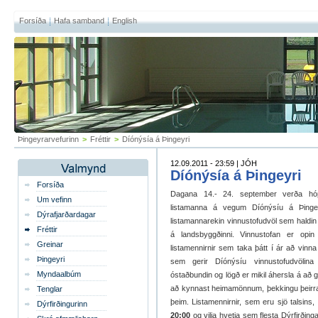
Forsíða
Hafa samband
English
Þingeyrarvefurinn
>
Fréttir
>
Díónýsía á Þingeyri
12.09.2011 - 23:59 | JÓH
Díónýsía á Þingeyri
Forsíða
Dagana 14.- 24. september verða hóp
Um vefinn
listamanna á vegum Díónýsíu á Þingey
Dýrafjarðardagar
listamannarekin vinnustofudvöl sem haldin 
Fréttir
á landsbyggðinni. Vinnustofan er opin
Greinar
listamennirnir sem taka þátt í ár að vin
Þingeyri
sem gerir Díónýsíu vinnustofudvöli
Myndaalbúm
óstaðbundin og lögð er mikil áhersla á að g
að kynnast heimamönnum, þekkingu þeirra
Tenglar
þeim. Listamennirnir, sem eru sjö talsins
Dýrfirðingurinn
20:00
og vilja hvetja sem flesta Dýrfirðing