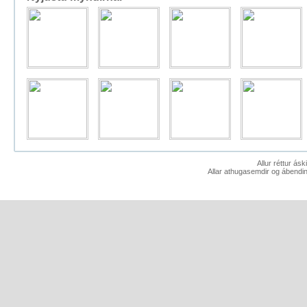
Allur réttur ás
Allar athugasemdir og ábendin