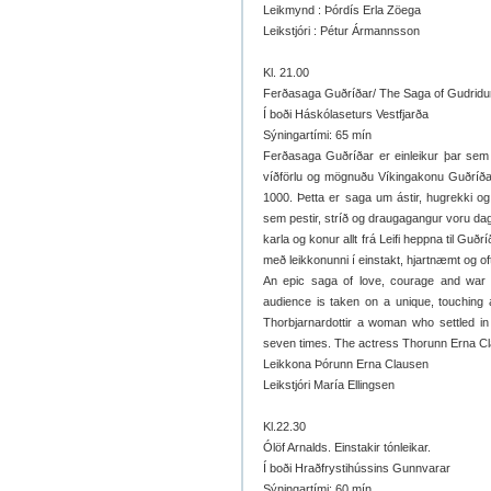
Leikmynd : Þórdís Erla Zöega
Leikstjóri : Pétur Ármannsson
Kl. 21.00
Ferðasaga Guðríðar/ The Saga of Gudridu
Í boði Háskólaseturs Vestfjarða
Sýningartími: 65 mín
Ferðasaga Guðríðar er einleikur þar sem
víðförlu og mögnuðu Víkingakonu Guðríðar Þ
1000. Þetta er saga um ástir, hugrekki og
sem pestir, stríð og draugagangur voru dag
karla og konur allt frá Leifi heppna til Guðr
með leikkonunni í einstakt, hjartnæmt og o
An epic saga of love, courage and war to
audience is taken on a unique, touching a
Thorbjarnardottir a woman who settled in
seven times. The actress Thorunn Erna Clau
Leikkona Þórunn Erna Clausen
Leikstjóri María Ellingsen
Kl.22.30
Ólöf Arnalds. Einstakir tónleikar.
Í boði Hraðfrystihússins Gunnvarar
Sýningartími: 60 mín