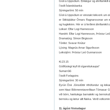
Gísli á Uppsölum. Einlægur og áhrifamikill e
Í boði Íslandsbanka
Sýningartími: 50 mín
Gísli á Uppsölum er einstakt leikverk um 
er Stikluþáttur Ómars Ragnarssonar um e
og hugleikinn. Hér er á ferðinni áhrifamikil
Leikari: Elfar Logi Hannesson
Handrit: Elfar Logi Hannesson, Þröstur L
Dramatúrg: Símon Birgisson
Tónlist: Svavar Knútur
Lýsing: Magnús Arnar Sigurðsson
Leikstjórn: Þröstur Leó Gunnarsson
Kl.23.15
Góðfúslegt leyfi til sígarettukaupa*
Sumarróló
Í boði Forlagsins
Sýningartími: 30 mín
Eyrún Ósk Jónsdóttir rithöfundur og leikari
sem hlaut Bókmenntaverðlaun Tómasar Guðmu
við börn, hættulega barnaleiki og bernskub
bernsku og lætur allt flakka. Verið velkom
11. ágúst föstudagur