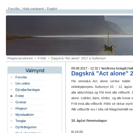
Forsíða
Hafa samband
English
Þingeyrarvefurinn
>
Fréttir
>
Dagskrá "Act alone" 2017 á Suðureyri
09.08.2017 - 12:32 | Vestfirska forlagið,Ha
Dagskrá "Act alone" 
Forsíða
Hin einstaka Act alone verður haldin 
Um vefinn
einleikjaþorpinu Suðureyri 10. - 12. ágúst
Dýrafjarðardagar
alla aldurshópa og frítt inná alla viðburði. 
Fréttir
alone. Leiklist, dans, tónlist, og alls konar e
Greinar
Frítt inná alla viðburði. Þökk sé okkar styr
Þingeyri
Allir viðburðir eru í eða við félagsheimilið n
Myndaalbúm
10. ágúst fimmtudagur
Tenglar
Dýrfirðingurinn
Kl.19.00