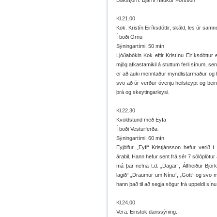
Leikstjórn: Bjarni Haukur Þórsson
Kl.21.00
Kok. Kristín Eiríksdóttir, skáld, les úr samn
Í boði Örnu
Sýningartími: 50 mín
Ljóðabókin Kok eftir Kristínu Eiríksdóttur 
mjög afkastamikil á stuttum ferli sínum, se
er að auki menntaður myndlistarmaður og he
svo að úr verður óvenju heilsteypt og be
þrá og skeytingarleysi.
Kl.22.30
Kvöldstund með Eyfa
Í boði Vesturferða
Sýningartími: 60 mín
Eyjólfur „Eyfi“ Kristjánsson hefur verið
árabil. Hann hefur sent frá sér 7 sólóplötur
má þar nefna t.d. „Dagar“, Álfheiður Björk“
lagið“ „Draumur um Nínu“, „Gott“ og svo mæ
hann það til að segja sögur frá uppeldi sí
Kl.24.00
Vera. Einstök danssýning.