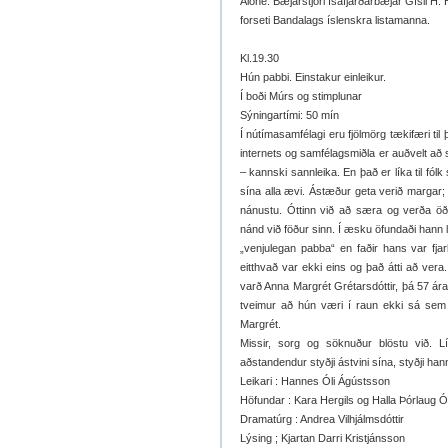
Alone. Bæjarstjóri Ísafjarðarbæjar Gísli H. 
forseti Bandalags íslenskra listamanna.
Kl.19.30
Hún pabbi. Einstakur einleikur.
Í boði Múrs og stimplunar
Sýningartími: 50 mín
Í nútímasamfélagi eru fjölmörg tækifæri til 
internets og samfélagsmiðla er auðvelt að st
– kannski sannleika. En það er líka til fólk
sína alla ævi. Ástæður geta verið margar; s
nánustu. Óttinn við að særa og verða öðru
nánd við föður sinn. Í æsku öfundaði hann l
„venjulegan pabba“ en faðir hans var fjarl
eitthvað var ekki eins og það átti að vera.
varð Anna Margrét Grétarsdóttir, þá 57 ára
tveimur að hún væri í raun ekki sá sem 
Margrét.
Missir, sorg og söknuður blöstu við. L
aðstandendur styðji ástvini sína, styðji hann 
Leikari : Hannes Óli Ágústsson
Höfundar : Kara Hergils og Halla Þórlaug Ó
Dramatúrg : Andrea Vilhjálmsdóttir
Lýsing ; Kjartan Darri Kristjánsson