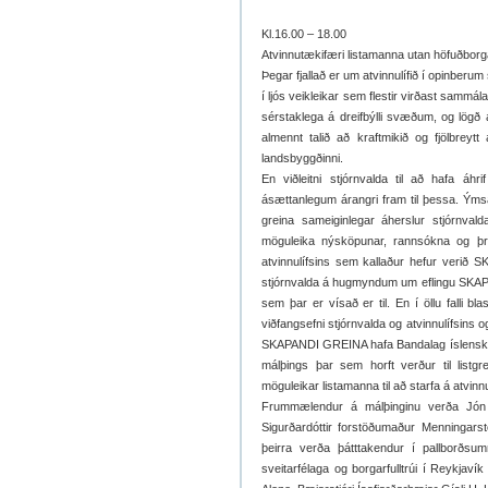
Kl.16.00 – 18.00
Atvinnutækifæri listamanna utan höfuðborgar
Þegar fjallað er um atvinnulífið í opinbe
í ljós veikleikar sem flestir virðast sammál
sérstaklega á dreifbýlli svæðum, og lögð 
almennt talið að kraftmikið og fjölbreytt
landsbyggðinni.
En viðleitni stjórnvalda til að hafa áhri
ásættanlegum árangri fram til þessa. Ýmsar
greina sameiginlegar áherslur stjórnvald
möguleika nýsköpunar, rannsókna og þró
atvinnulífsins sem kallaður hefur verið
stjórnvalda á hugmyndum um eflingu SKAPA
sem þar er vísað er til. En í öllu falli bla
viðfangsefni stjórnvalda og atvinnulífsins og
SKAPANDI GREINA hafa Bandalag íslenskra 
málþings þar sem horft verður til listgr
möguleikar listamanna til að starfa á atvin
Frummælendur á málþinginu verða Jón Pál
Sigurðardóttir forstöðumaður Menningars
þeirra verða þátttakendur í pallborðsu
sveitarfélaga og borgarfulltrúi í Reykjaví