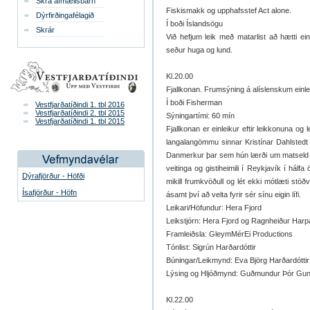
Skrá afmælisbarn
Fiskismakk og upphafsstef Act alone.
Dýrfirðingafélagið
Í boði Íslandsögu
Skrár
Við hefjum leik með matarlist að hætti e
seður huga og lund.
Kl.20.00
Fjallkonan. Frumsýning á alíslenskum einle
Í boði Fisherman
Vestfjarðatíðindi 1. tbl 2016
Vestfjarðatíðindi 2. tbl 2015
Sýningartími: 60 mín
Vestfjarðatíðindi 1. tbl 2015
Fjallkonan er einleikur eftir leikkonuna og
langalangömmu sinnar Kristínar Dahlstedt se
Danmerkur þar sem hún lærði um matseld og 
veitinga og gistiheimili í Reykjavík í hálf
Dýrafjörður - Höfði
mikill frumkvöðull og lét ekki mótlæti stöð
Ísafjörður - Höfn
ásamt því að velta fyrir sér sínu eigin lífi.
Leikari/Höfundur: Hera Fjord
Leikstjórn: Hera Fjord og Ragnheiður Harpa
Framleiðsla: GleymMérEi Productions
Tónlist: Sigrún Harðardóttir
Búningar/Leikmynd: Eva Björg Harðardóttir
Lýsing og Hljóðmynd: Guðmundur Þór Gu
Kl.22.00