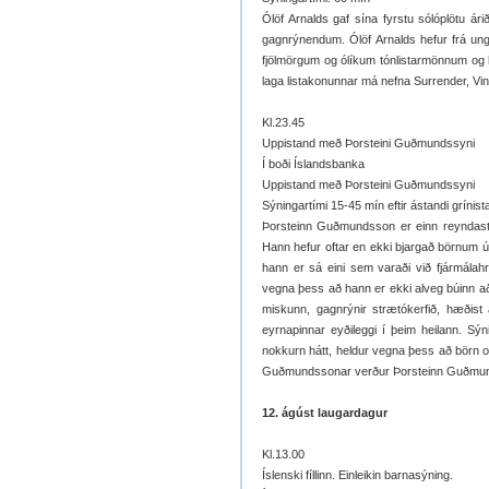
Ólöf Arnalds gaf sína fyrstu sólóplötu ár
gagnrýnendum. Ólöf Arnalds hefur frá unga
fjölmörgum og ólíkum tónlistarmönnum og 
laga listakonunnar má nefna Surrender, Vink
Kl.23.45
Uppistand með Þorsteini Guðmundssyni
Í boði Íslandsbanka
Uppistand með Þorsteini Guðmundssyni
Sýningartími 15-45 mín eftir ástandi grínist
Þorsteinn Guðmundsson er einn reyndasti
Hann hefur oftar en ekki bjargað börnum ú
hann er sá eini sem varaði við fjármálahr
vegna þess að hann er ekki alveg búinn 
miskunn, gagnrýnir strætókerfið, hæðis
eyrnapinnar eyðileggi í þeim heilann. Sý
nokkurn hátt, heldur vegna þess að börn o
Guðmundssonar verður Þorsteinn Guðmu
12. ágúst laugardagur
Kl.13.00
Íslenski fíllinn. Einleikin barnasýning.