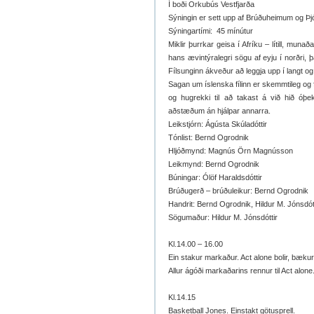
Í boði Orkubús Vestfjarða
Sýningin er sett upp af Brúðuheimum og Þj
Sýningartími:
45 mínútur
Miklir þurrkar geisa í Afríku – lítill, munað
hans ævintýralegri sögu af eyju í norðri,
Fílsunginn ákveður að leggja upp í langt og e
Sagan um íslenska fílinn er skemmtileg og fy
og hugrekki til að takast á við hið óþe
aðstæðum án hjálpar annarra.
Leikstjórn: Ágústa Skúladóttir
Tónlist: Bernd Ogrodnik
Hljóðmynd: Magnús Örn Magnússon
Leikmynd: Bernd Ogrodnik
Búningar: Ólöf Haraldsdóttir
Brúðugerð – brúðuleikur: Bernd Ogrodnik
Handrit: Bernd Ogrodnik, Hildur M. Jónsdót
Sögumaður: Hildur M. Jónsdóttir
Kl.14.00 – 16.00
Ein stakur markaður. Act alone bolir, bækur og
Allur ágóði markaðarins rennur til Act alone
Kl.14.15
Basketball Jones. Einstakt götusprell.