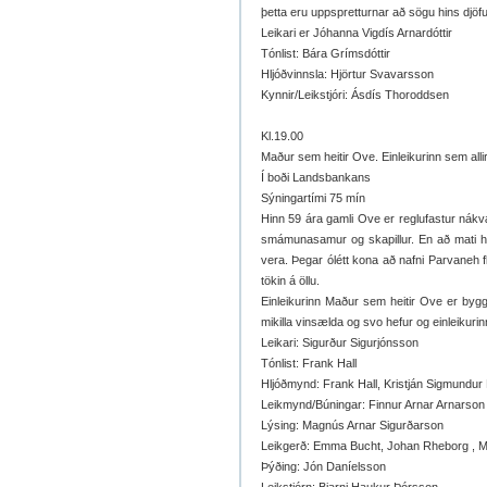
þetta eru uppspretturnar að sögu hins djöf
Leikari er Jóhanna Vigdís Arnardóttir
Tónlist: Bára Grímsdóttir
Hljóðvinnsla: Hjörtur Svavarsson
Kynnir/Leikstjóri: Ásdís Thoroddsen
Kl.19.00
Maður sem heitir Ove. Einleikurinn sem alli
Í boði Landsbankans
Sýningartími 75 mín
Hinn 59 ára gamli Ove er reglufastur nák
smámunasamur og skapillur. En að mati hans
vera. Þegar ólétt kona að nafni Parvaneh f
tökin á öllu.
Einleikurinn Maður sem heitir Ove er by
mikilla vinsælda og svo hefur og einleikurinn
Leikari: Sigurður Sigurjónsson
Tónlist: Frank Hall
Hljóðmynd: Frank Hall, Kristján Sigmundur
Leikmynd/Búningar: Finnur Arnar Arnarson
Lýsing: Magnús Arnar Sigurðarson
Leikgerð: Emma Bucht, Johan Rheborg , M
Þýðing: Jón Daníelsson