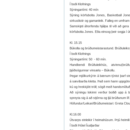
Í boði Klofnings
Sýningartími: 40 mín
Sýning körfubolta Jones, Basketball Jone
sirkuslistir og gamanleik. Falleg en umfram a
Samskipti áhorfenda hjálpa til við að ger
körfubolta Jones. Eða einsog þeir segja í útl
Kl. 15.15
Búkolla og brúðumeistarastund. Brúðuleik
Í boði Klofnings
Sýningartími: 50
- 60 mín.
Handbendi Brúðuleikhús, atvinnu(brúð
þjóðsögunnar vinsælu – Búkollu.
Þegar mjólkurkýrin á bænum týnist þarf strá
á sævibarða kletta. Það sem hann uppgötvar
kú og hrekkjótt tröll; sögð með handsmíð
Að sýningu lokinni verður boðið upp á b
spreyta sig á að stjórna og ljá brúðunum líf.
Höfundur/Leikari/Brúðumeistari: Greta Clo
Kl.16.00
Útvarps einleikir í heimahúsum. Þrjú heimili þ
Í boði Hótel Ísafjarðar