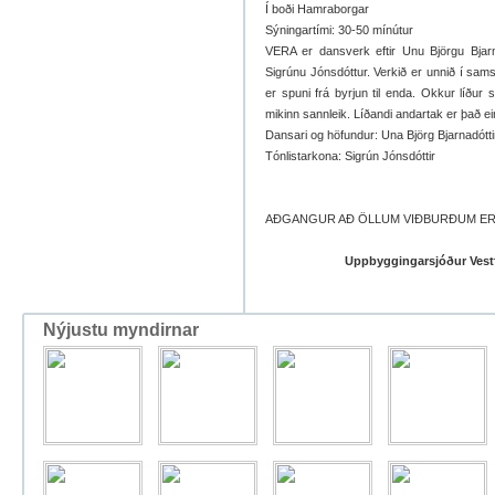
Í boði Hamraborgar
Sýningartími: 30-50 mínútur
VERA er dansverk eftir Unu Björgu Bjarna
Sigrúnu Jónsdóttur. Verkið er unnið í sam
er spuni frá byrjun til enda. Okkur líðu
mikinn sannleik. Líðandi andartak er það ein
Dansari og höfundur: Una Björg Bjarnadótti
Tónlistarkona: Sigrún Jónsdóttir
AÐGANGUR AÐ ÖLLUM VIÐBURÐUM ER
Uppbyggingarsjóður Vestfj
Nýjustu myndirnar