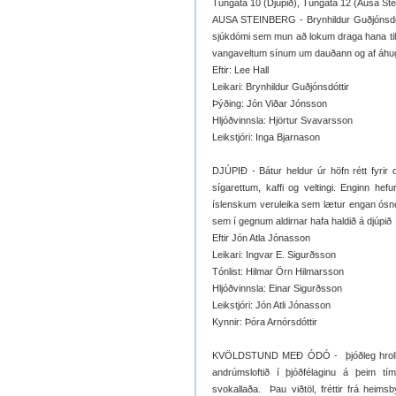
Túngata 10 (Djúpið), Túngata 12 (Ausa St
AUSA STEINBERG - Brynhildur Guðjónsdóttir
sjúkdómi sem mun að lokum draga hana til 
vangaveltum sínum um dauðann og af áhug
Eftir: Lee Hall
Leikari: Brynhildur Guðjónsdóttir
Þýðing: Jón Viðar Jónsson
Hljóðvinnsla: Hjörtur Svavarsson
Leikstjóri: Inga Bjarnason
DJÚPIÐ - Bátur heldur úr höfn rétt fyrir
sígarettum, kaffi og veltingi. Enginn h
íslenskum veruleika sem lætur engan ósnort
sem í gegnum aldirnar hafa haldið á djúpið
Eftir Jón Atla Jónasson
Leikari: Ingvar E. Sigurðsson
Tónlist: Hilmar Örn Hilmarsson
Hljóðvinnsla: Einar Sigurðsson
Leikstjóri: Jón Atli Jónasson
Kynnir: Þóra Arnórsdóttir
KVÖLDSTUND MEÐ ÓDÓ -
þjóðleg hro
andrúmsloftið í þjóðfélaginu á þeim tím
svokallaða.
Þau viðtöl, fréttir frá heim