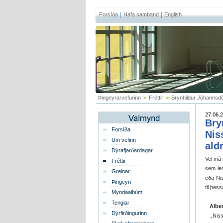
Forsíða
Hafa samband
English
Þingeyrarvefurinn
>
Fréttir
>
Brynhildur Jóhannsdótt
27.06.2
Bry
Forsíða
Nis
Um vefinn
aldr
Dýrafjarðardagar
Vel má 
Fréttir
sem len
Greinar
eða Ni
Þingeyri
til þes
Myndaalbúm
Tenglar
Alber
Dýrfirðingurinn
„Nissa 