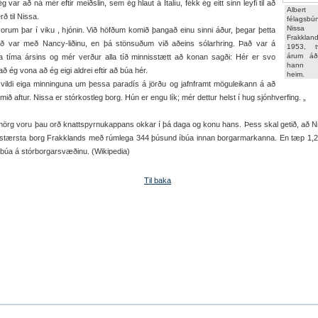
g var að ná mér eftir meiðslin, sem ég hlaut á Ítalíu, fékk ég eitt sinn leyfi til að
Albe
erð til Nissa.
félagsbún
Niss
um þar í viku , hjónin. Við höfðum komið þangað einu sinni áður, þegar þetta
Frakkland
að var með Nancy-liðinu, en þá stönsuðum við aðeins sólarhring. Það var á
1953, t
árum áð
ta tíma ársins og mér verður alla tíð minnisstætt að konan sagði: Hér er svo
hann f
 að ég vona að ég eigi aldrei eftir að búa hér.
heim.
ldi eiga minninguna um þessa paradís á jörðu og jafnframt möguleikann á að
mið aftur. Nissa er stórkostleg borg. Hún er engu lík; mér dettur helst í hug sjónhverfing. „
rg voru þau orð knattspyrnukappans okkar í þá daga og konu hans. Þess skal getið, að N
 stærsta borg Frakklands með rúmlega 344 þúsund íbúa innan borgarmarkanna. En tæp 1,2 
búa á stórborgarsvæðinu. (Wikipedia)
Til baka