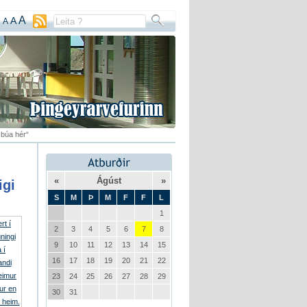
A
A
A
 búa hér“
«
Ágúst
»
igi
S
M
Þ
M
F
F
L
1
2
3
4
5
6
7
8
9
10
11
12
13
14
15
16
17
18
19
20
21
22
23
24
25
26
27
28
29
30
31