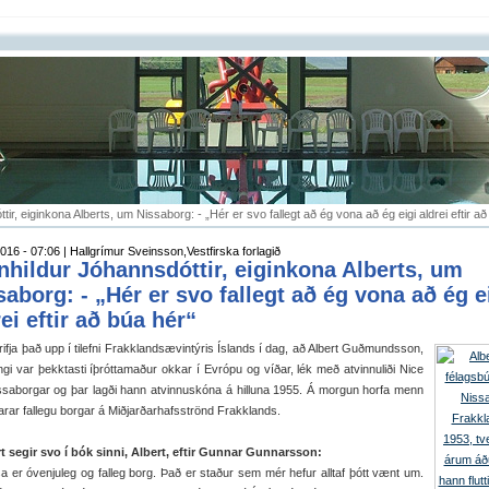
ir, eiginkona Alberts, um Nissaborg: - „Hér er svo fallegt að ég vona að ég eigi aldrei eftir að
016 - 07:06 | Hallgrímur Sveinsson,Vestfirska forlagið
nhildur Jóhannsdóttir, eiginkona Alberts, um
saborg: - „Hér er svo fallegt að ég vona að ég e
ei eftir að búa hér“
rifja það upp í tilefni Frakklandsævintýris Íslands í dag, að Albert Guðmundsson,
gi var þekktasti íþróttamaður okkar í Evrópu og víðar, lék með atvinnuliði Nice
ssaborgar og þar lagði hann atvinnuskóna á hilluna 1955. Á morgun horfa menn
sarar fallegu borgar á Miðjarðarhafsströnd Frakklands.
t segir svo í bók sinni, Albert, eftir Gunnar Gunnarsson:
er óvenjuleg og falleg borg. Það er staður sem mér hefur alltaf þótt vænt um.