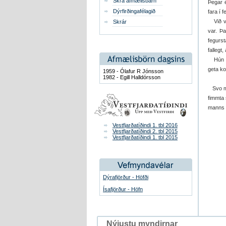
Skrá afmælisbarn
Þegar é
Dýrfirðingafélagið
fara í f
Við vor
Skrár
var. Þ
fegurs
fallegt,
Hún vi
geta ko
1959 - Ólafur R Jónsson
1982 - Egill Halldórsson
Svo mö
fimmta
manns 
Vestfjarðatíðindi 1. tbl 2016
Vestfjarðatíðindi 2. tbl 2015
Vestfjarðatíðindi 1. tbl 2015
Dýrafjörður - Höfði
Ísafjörður - Höfn
Nýjustu myndirnar