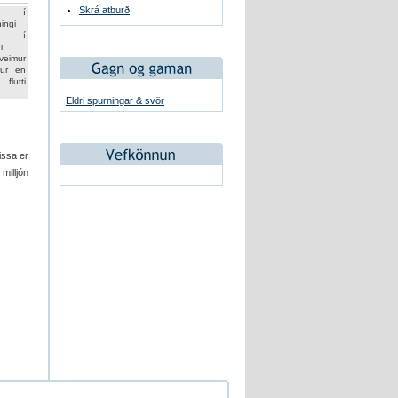
Skrá atburð
rt í
ingi
a í
i
veimur
ur en
lutti
Eldri spurningar & svör
issa er
milljón