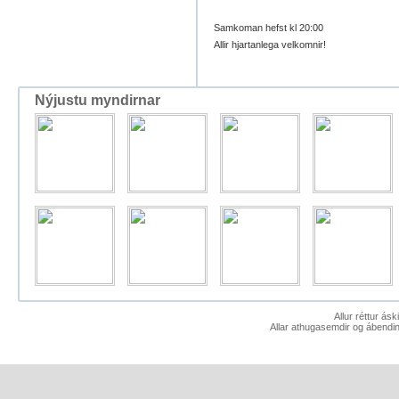
Samkoman hefst kl 20:00
Allir hjartanlega velkomnir!
Nýjustu myndirnar
Allur réttur ás
Allar athugasemdir og ábendin