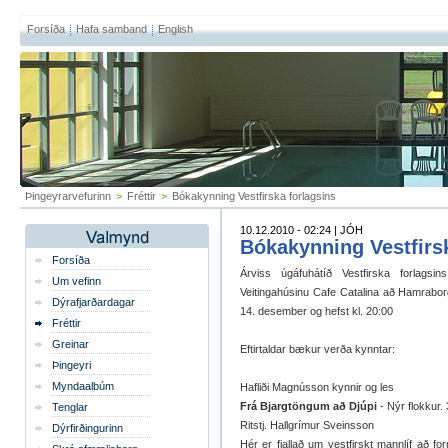
Forsíða
Hafa samband
English
Þingeyrarvefurinn
>
Fréttir
>
Bókakynning Vestfirska forlagsins
10.12.2010 - 02:24 | JÓH
Bókakynning Vestfirs
Forsíða
Árviss úgáfuhátíð Vestfirska forlags
Um vefinn
Veitingahúsinu Cafe Catalina að Hamrabor
Dýrafjarðardagar
14. desember og hefst kl. 20:00
Fréttir
Greinar
Eftirtaldar bækur verða kynntar:
Þingeyri
Myndaalbúm
Hafliði Magnússon kynnir og les
Frá Bjargtöngum að Djúpi
- Nýr flokkur. 3
Tenglar
Ritstj. Hallgrímur Sveinsson
Dýrfirðingurinn
Hér er fjallað um vestfirskt mannlíf að f