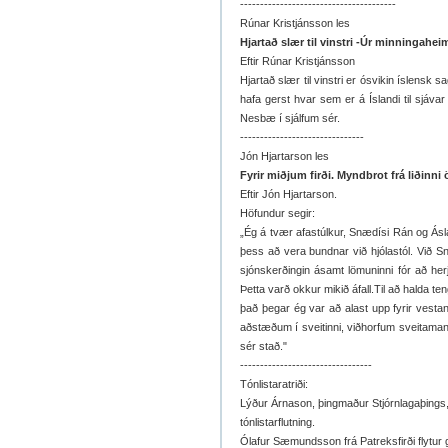
---------------------------------------
Rúnar Kristjánsson les
Hjartað slær til vinstri -Úr minningahei
Eftir Rúnar Kristjánsson
Hjartað slær til vinstri er ósvikin íslens
hafa gerst hvar sem er á Íslandi til sjáv
Nesbæ í sjálfum sér.
-------------------------------
Jón Hjartarson les
Fyrir miðjum firði. Myndbrot frá liðinni 
Eftir Jón Hjartarson.
Höfundur segir:
„Ég á tvær afastúlkur, Snædísi Rán og Ás
þess að vera bundnar við hjólastól. Við Sn
sjónskerðingin ásamt lömuninni fór að he
Þetta varð okkur mikið áfall.Til að halda ten
það þegar ég var að alast upp fyrir vestan,
aðstæðum í sveitinni, viðhorfum sveitama
sér stað."
---------------------------------
Tónlistaratriði:
Lýður Árnason, þingmaður Stjórnlagaþings, 
tónlistarflutning.
Ólafur Sæmundsson frá Patreksfirði flytur