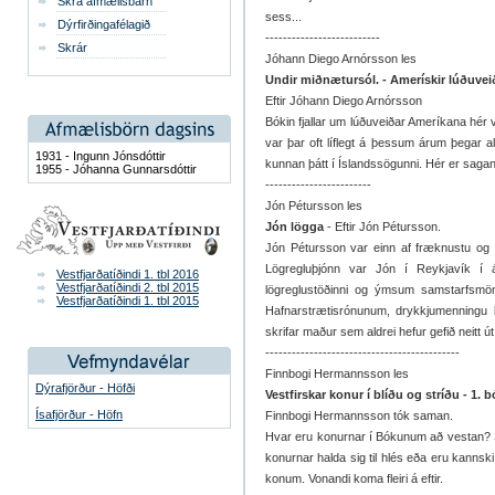
Skrá afmælisbarn
sess...
Dýrfirðingafélagið
--------------------------
Skrár
Jóhann Diego Arnórsson les
Undir miðnætursól. - Amerískir lúðuveið
Eftir Jóhann Diego Arnórsson
Bókin fjallar um lúðuveiðar Ameríkana hér 
var þar oft líflegt á þessum árum þegar a
1931 - Ingunn Jónsdóttir
kunnan þátt í Íslandssögunni. Hér er sagan s
1955 - Jóhanna Gunnarsdóttir
------------------------
Jón Pétursson les
Jón lögga
- Eftir Jón Pétursson.
Jón Pétursson var einn af fræknustu og f
Lögregluþjónn var Jón í Reykjavík í 
Vestfjarðatíðindi 1. tbl 2016
Vestfjarðatíðindi 2. tbl 2015
lögreglustöðinni og ýmsum samstarfsmö
Vestfjarðatíðindi 1. tbl 2015
Hafnarstrætisrónunum, drykkjumenningu 
skrifar maður sem aldrei hefur gefið neitt út
--------------------------------------------
Finnbogi Hermannsson les
Dýrafjörður - Höfði
Vestfirskar konur í blíðu og stríðu - 1. 
Ísafjörður - Höfn
Finnbogi Hermannsson tók saman.
Hvar eru konurnar í Bókunum að vestan? S
konurnar halda sig til hlés eða eru kannski
konum. Vonandi koma fleiri á eftir.