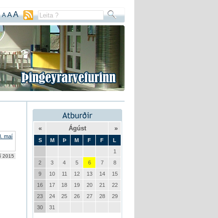
A
A
A
«
Ágúst
»
S
M
Þ
M
F
F
L
1
aí 2015
2
3
4
5
6
7
8
9
10
11
12
13
14
15
16
17
18
19
20
21
22
23
24
25
26
27
28
29
30
31