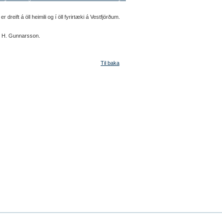
er dreift á öll heimili og í öll fyrirtæki á Vestfjörðum.
n H. Gunnarsson.
Til baka