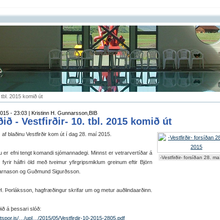
. tbl. 2015 komið út
015 - 23:03 | Kristinn H. Gunnarsson,BIB
ið - Vestfirðir- 10. tbl. 2015 komið út
l. af blaðinu Vestfirðir kom út í dag 28. maí 2015.
nu er efni tengt komandi sjómannadegi. Minnst er vetrarvertíðar á
-Vestfirðir- forsíðan 28. m
i fyrir hálfri öld með tveimur yfirgripsmiklum greinum eftir Björn
jarnason og Guðmund Sigurðsson.
 H. Þorláksson, hagfræðingur skrifar um og metur auðlindaarðinn.
ðið á þessari slóð:
fotspor.is/…/upl…/2015/05/Vestfirdir-10-2015-2805.pdf