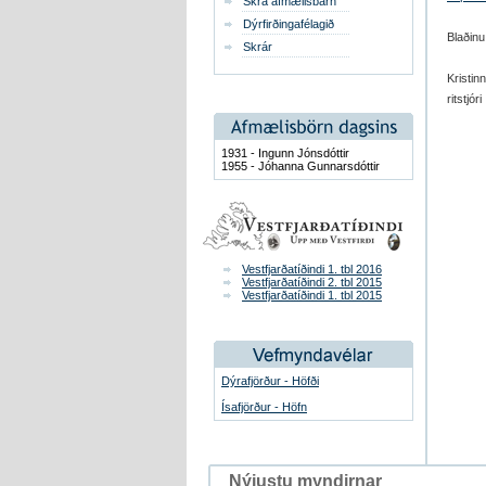
Skrá afmælisbarn
Dýrfirðingafélagið
Blaðinu 
Skrár
Kristin
ritstjóri
1931 - Ingunn Jónsdóttir
1955 - Jóhanna Gunnarsdóttir
Vestfjarðatíðindi 1. tbl 2016
Vestfjarðatíðindi 2. tbl 2015
Vestfjarðatíðindi 1. tbl 2015
Dýrafjörður - Höfði
Ísafjörður - Höfn
Nýjustu myndirnar