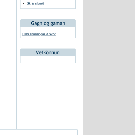
Skrá atburð
Eldri spurningar & svör