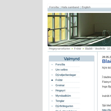
Forsíða
Hafa samband
English
Þingeyrarvefurinn
>
Fréttir
>
Blaðið - Vestfirðir- 10
28.05.2
Blað
Forsíða
Nýtt tb
Um vefinn
Dýrafjarðardagar
Í blaði
Fréttir
Flateyr
Greinar
Inga B
Þingeyri
Myndaalbúm
Indriði
Tenglar
Sjá bla
Dýrfirðingurinn
http://