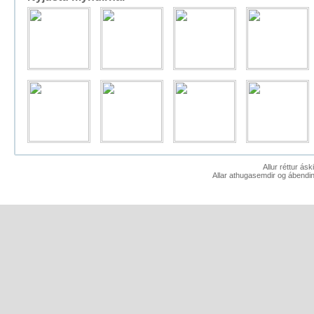
Allur réttur ás
Allar athugasemdir og ábendin