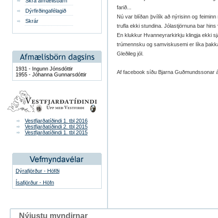
Skrá afmælisbarn
farið...
Dýrfirðingafélagið
Nú var blíðan þvílík að nýrisinn og feiminn 
Skrár
trufla ekki stundina. Jólastjörnuna bar hins
En klukkur Hvanneyrarkirkju klingja ekki sj
trúmennsku og samviskusemi er líka þakk
Gleðileg jól.
1931 - Ingunn Jónsdóttir
Af facebook síðu Bjarna Guðmundssonar 
1955 - Jóhanna Gunnarsdóttir
Vestfjarðatíðindi 1. tbl 2016
Vestfjarðatíðindi 2. tbl 2015
Vestfjarðatíðindi 1. tbl 2015
Dýrafjörður - Höfði
Ísafjörður - Höfn
Nýjustu myndirnar