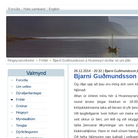
Forsíða
Hafa samband
English
Þingeyrarvefurinn
>
Fréttir
>
Bjarni Guðmundsson á Hvanneyri skrifar nú um jólin
26.12.2014 - 20:32 | Bjarni Guðmundsson,
Bjarni Guðmundsson á
Forsíða
Og rifjar upp að þau eru mörg árin sem k
Um vefinn
hljómað.
Dýrafjarðardagar
Aftan úr óminni mínu hér á Hvanneyrarst
Fréttir
stund ársins þegar klukkan er 18.0
Greinar
kirkjuklukknanna taka að berast út yfir þes
Þingeyri
Við langfeðgarnir tveir höfum um meira e
Myndaalbúm
sett okkur úr færi, um leið og við skyggnu
njóta þessarar tilkynningar um komu jó
Tenglar
klukknahljómur. Hann er með sínum hætti jó
Dýrfirðingurinn
Oft hefur hljómurinn nær kafnað í veðragn