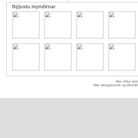
Nýjustu myndirnar
Allur réttur ás
Allar athugasemdir og ábendin