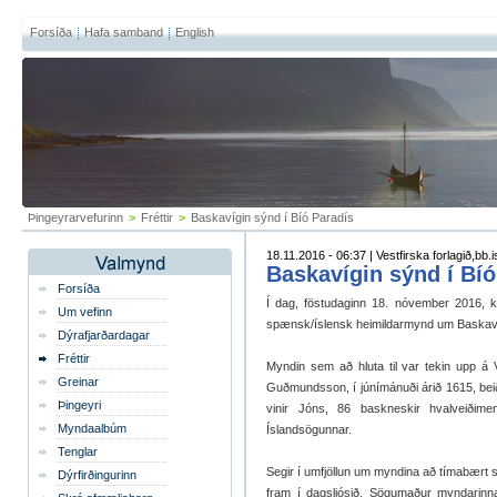
Forsíða
Hafa samband
English
Þingeyrarvefurinn
>
Fréttir
>
Baskavígin sýnd í Bíó Paradís
18.11.2016 - 06:37 | Vestfirska forlagið,bb.i
Baskavígin sýnd í Bíó
Forsíða
Í dag, föstudaginn 18. nóvember 2016, k
Um vefinn
spænsk/íslensk heimildarmynd um Baskaví
Dýrafjarðardagar
Fréttir
Myndin sem að hluta til var tekin upp á 
Greinar
Guðmundsson, í júnímánuði árið 1615, be
Þingeyri
vinir Jóns, 86 baskneskir hvalveiðimen
Myndaalbúm
Íslandsögunnar.
Tenglar
Segir í umfjöllun um myndina að tímabært 
Dýrfirðingurinn
fram í dagsljósið. Sögumaður myndarinn