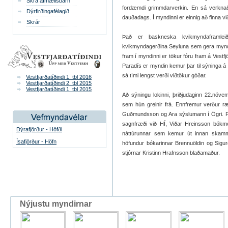
Skrá afmælisbarn
fordæmdi grimmdarverkin. En sá verknað
Dýrfirðingafélagið
dauðadags. Í myndinni er einnig að finna v
Skrár
Það er baskneska kvikmyndaframleiðs
kvikmyndagerðina Seyluna sem gera myndina
fram í myndinni er tökur fóru fram á Vestfj
Paradís er myndin kemur þar til sýninga á
sá tími lengst verði viðtökur góðar.
Vestfjarðatíðindi 1. tbl 2016
Vestfjarðatíðindi 2. tbl 2015
Vestfjarðatíðindi 1. tbl 2015
Að sýningu lokinni, þriðjudaginn 22.nó
sem hún greinir frá. Ennfremur verður r
Guðmundsson og Ara sýslumann í Ögri. Þ
sagnfræði við HÍ, Viðar Hreinsson bókme
Dýrafjörður - Höfði
náttúrunnar sem kemur út innan skamms 
Ísafjörður - Höfn
höfundur bókarinnar Brennuöldin og Sigu
stjórnar Kristinn Hrafnsson blaðamaður.
Nýjustu myndirnar