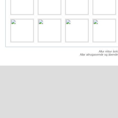
Allur réttur ás
Allar athugasemdir og ábendin