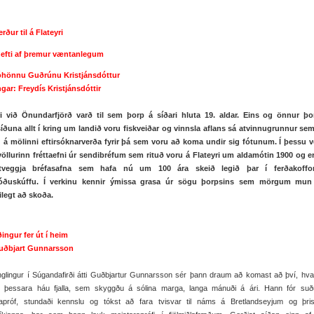
rður til á Flateyri
efti af þremur væntanlegum
Jóhönnu Guðrúnu Kristjánsdóttur
gar: Freydís Kristjánsdóttir
ri við Önundarfjörð varð til sem þorp á síðari hluta 19. aldar. Eins og önnur þo
síðuna allt í kring um landið voru fiskveiðar og vinnsla aflans sá atvinnugrunnur se
 á mölinni eftirsóknarverða fyrir þá sem voru að koma undir sig fótunum. Í þessu ve
öllurinn fréttaefni úr sendibréfum sem rituð voru á Flateyri um aldamótin 1900 og e
 tveggja bréfasafna sem hafa nú um 100 ára skeið legið þar í ferðakoffo
ðuskúffu. Í verkinu kennir ýmissa grasa úr sögu þorpsins sem mörgum mun
ilegt að skoða.
ingur fer út í heim
Guðbjart Gunnarsson
glingur í Súgandafirði átti Guðbjartur Gunnarsson sér þann draum að komast að því, hv
 þessara háu fjalla, sem skyggðu á sólina marga, langa mánuði á ári. Hann fór suðu
apróf, stundaði kennslu og tókst að fara tvisvar til náms á Bretlandseyjum og þrisv