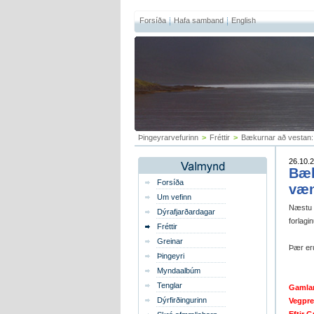
Forsíða
Hafa samband
English
Þingeyrarvefurinn
>
Fréttir
>
Bækurnar að vestan: 
26.10.2
Bæk
Forsíða
væn
Um vefinn
Næstu v
Dýrafjarðardagar
forlagin
Fréttir
Greinar
Þær er
Þingeyri
Myndaalbúm
Tenglar
Gamlar
Dýrfirðingurinn
Vegpre