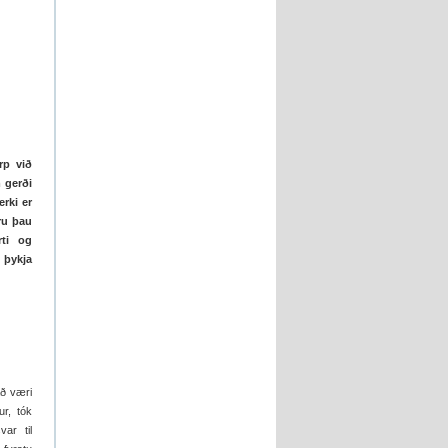
rp við
m gerði
rki er
ru þau
rti og
 þykja
að væri
r, tók
ar til