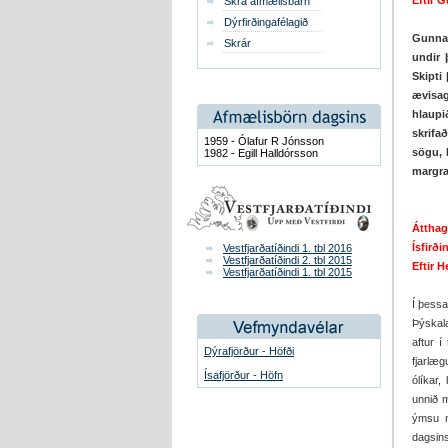
Eftir 
Skrá afmælisbarn
Dýrfirðingafélagið
Gunnar
Skrár
undir 
Skipti
ævisag
hlaupi
skrifa
1959 - Ólafur R Jónsson
sögu, 
1982 - Egill Halldórsson
margra
Átthag
Ísfirði
Vestfjarðatíðindi 1. tbl 2016
Vestfjarðatíðindi 2. tbl 2015
Eftir 
Vestfjarðatíðindi 1. tbl 2015
Í þessa
Þýskala
aftur 
Dýrafjörður - Höfði
fjarlæg
Ísafjörður - Höfn
ólíkar,
unnið m
ýmsu m
dagsins