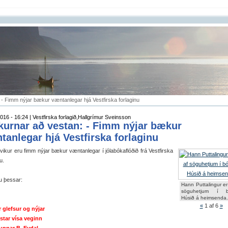
- Fimm nýjar bækur væntanlegar hjá Vestfirska forlaginu
016 - 16:24 | Vestfirska forlagið,Hallgrímur Sveinsson
urnar að vestan: - Fimm nýjar bækur
tanlegar hjá Vestfirska forlaginu
ikur eru fimm nýjar bækur væntanlegar í jólabókaflóðið frá Vestfirska
u.
u þessar:
Hann Puttalingur er
söguhetjum í bó
Húsið á heimsenda.
«
1
af 6
»
 glefsur og nýjar
star vísa veginn