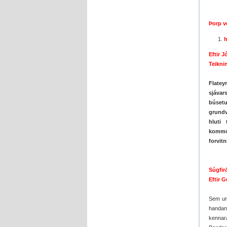
Þorp ve
h
Eftir 
Teiknin
Flatey
sjávar
búsetu
grundv
hluti
kommó
forvitn
Súgfirð
Eftir 
Sem un
handan
kennar