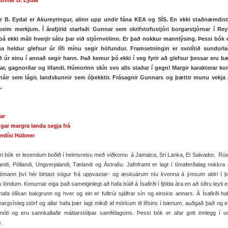
Gunnar B. Eydal
 B. Eydal er Akureyringur, alinn upp undir fána KEA og SÍS. En ekki staðnæmdis
þeim merkjum. Í árafjöld starfaði Gunnar sem skrifstofustjóri borgarstjórnar í Reyk
 þá ekki máli hverjir sátu þar við stjórnvölinn. Er það nokkur mannlýsing. Þessi bók 
a heldur glefsur úr lífi mínu segir höfundur. Framsetningin er svolítið sundurl
ð úr einu í annað segir hann. Það kemur þó ekki í veg fyrir að glefsur þessar eru bæ
ðar, gagnorðar og lifandi. Húmorinn skín svo alls staðar í gegn! Margir karakterar k
háir sem lágir, landskunnir sem óþekktir. Frásagnir Gunnars og þættir munu vekja
.
ar
ngar margra landa segja frá
Herdísi Hübner
ri bók er lesendum boðið í heimsreisu með viðkomu á Jamaica, Sri Lanka, El Salvador, Rús
ndi, Póllandi, Ungverjalandi, Tælandi og Ástralíu. Jafnframt er lagt í tímaferðalag nokkra 
í tímann því hér birtast sögur frá uppvaxtar- og æskuárum níu kvenna á ýmsum aldri í
u löndum. Konurnar eiga það sameiginlegt að hafa búið á Ísafirði í fjölda ára en að öðru leyti 
 hafa ólíkan bakgrunn og hver og ein er fulltrúi sjálfrar sín og einskis annars. Á Ísafirði h
argvísleg störf og allar hafa þær lagt mikið af mörkum til lífsins í bænum, auðgað það og e
óti og eru sannkallaðir máttarstólpar samfélagsins. Þessi bók er afar gott innlegg í
.