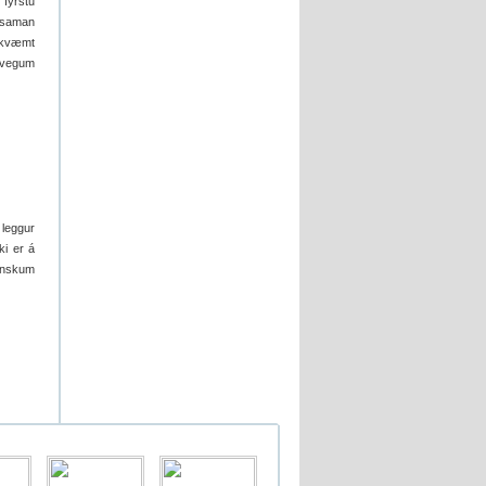
fyrstu
i saman
amkvæmt
 vegum
 leggur
ki er á
enskum