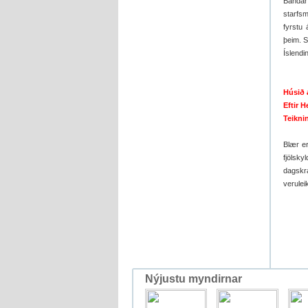
Bandar
starfsm
fyrstu 
þeim. 
Íslendi
Húsið 
Eftir 
Teikni
Blær er
fjölsky
dagskr
verulei
Nýjustu myndirnar