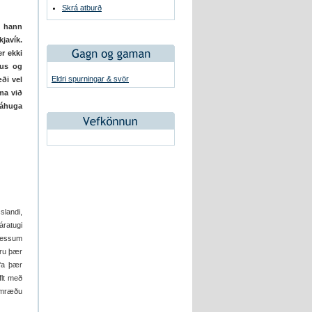
Skrá atburð
t hann
javík.
er ekki
aus og
Eldri spurningar & svör
ði vel
oma við
 áhuga
slandi,
áratugi
 þessum
eru þær
afa þær
flt með
 umræðu