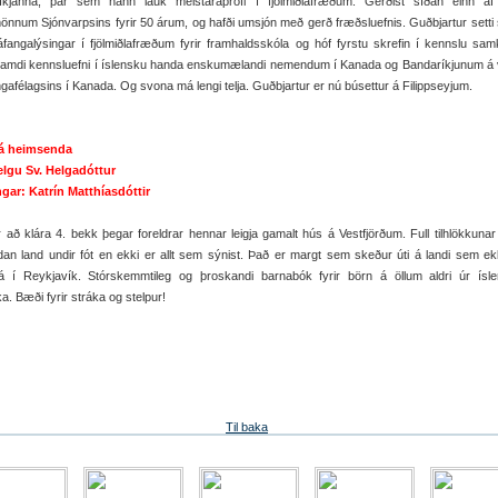
íkjanna, þar sem hann lauk meistaraprófi í fjölmiðlafræðum. Gerðist síðan einn af 
önnum Sjónvarpsins fyrir 50 árum, og hafði umsjón með gerð fræðsluefnis. Guðbjartur sett
áfangalýsingar í fjölmiðlafræðum fyrir framhaldsskóla og hóf fyrstu skrefin í kennslu s
Samdi kennsluefni í íslensku handa enskumælandi nemendum í Kanada og Bandaríkjunum á
ngafélagsins í Kanada. Og svona má lengi telja. Guðbjartur er nú búsettur á Filippseyjum.
á heimsenda
Helgu Sv. Helgadóttur
ngar: Katrín Matthíasdóttir
 að klára 4. bekk þegar foreldrar hennar leigja gamalt hús á Vestfjörðum. Full tilhlökkunar
ldan land undir fót en ekki er allt sem sýnist. Það er margt sem skeður úti á landi sem ek
á í Reykjavík. Stórskemmtileg og þroskandi barnabók fyrir börn á öllum aldri úr ísl
ka. Bæði fyrir stráka og stelpur!
Til baka