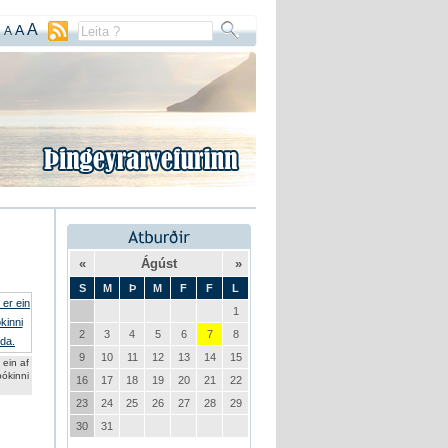
A
A
A
«
Ágúst
»
S
M
Þ
M
F
F
L
1
2
3
4
5
6
7
8
9
10
11
12
13
14
15
 ein af
kinni
16
17
18
19
20
21
22
23
24
25
26
27
28
29
30
31