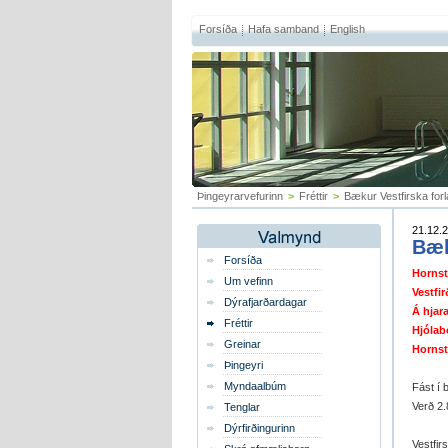
Forsíða
Hafa samband
English
Þingeyrarvefurinn
>
Fréttir
>
Bækur Vestfirska forl
21.12.2
Bæk
Forsíða
Hornstr
Um vefinn
Vestfi
Dýrafjarðardagar
Á hjara
Fréttir
Hjólab
Greinar
Hornstr
Þingeyri
Myndaalbúm
Fást í 
Verð 2.
Tenglar
Dýrfirðingurinn
Vestfir