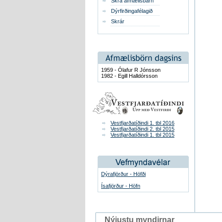
Skrá afmælisbarn
Dýrfirðingafélagið
Skrár
1959 - Ólafur R Jónsson
1982 - Egill Halldórsson
Vestfjarðatíðindi 1. tbl 2016
Vestfjarðatíðindi 2. tbl 2015
Vestfjarðatíðindi 1. tbl 2015
Dýrafjörður - Höfði
Ísafjörður - Höfn
Nýjustu myndirnar