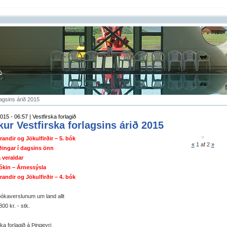
agsins árið 2015
015 - 06:57 | Vestfirska forlagið
ur Vestfirska forlagsins árið 2015
andir og Jökulfirðir – 5. bók
«
1
af 2
»
rðingar í dagsins önn
 veraldar
ókin – Árnessýsla
andir og Jökulfirðir – 4. bók
bókaverslunum um land allt
800 kr. - stk.
ska forlagið á Þingeyri