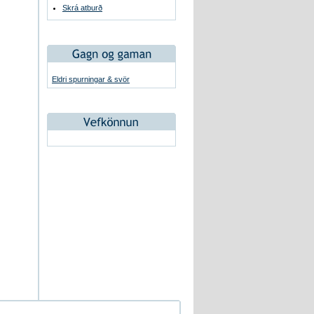
Skrá atburð
Eldri spurningar & svör