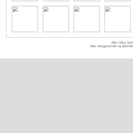
Allur réttur ás
Allar athugasemdir og ábendin