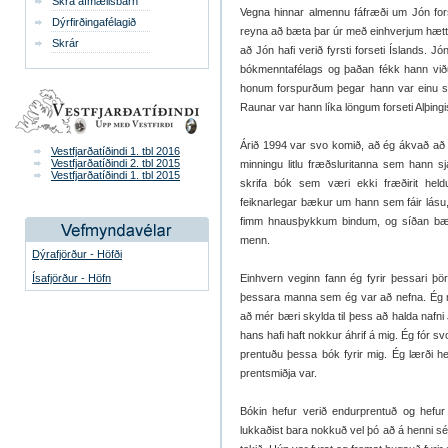
Skrá afmælisbarn
Vegna hinnar almennu fáfræði um Jón for
Dýrfirðingafélagið
reyna að bæta þar úr með einhverjum hætti. 
Skrár
að Jón hafi verið fyrsti forseti Íslands. 
bókmenntafélags og þaðan fékk hann viður
honum forspurðum þegar hann var einu sinni
Raunar var hann líka löngum forseti Alþingi
Árið 1994 var svo komið, að ég ákvað að 
Vestfjarðatíðindi 1. tbl 2016
Vestfjarðatíðindi 2. tbl 2015
minningu litlu fræðsluritanna sem hann s
Vestfjarðatíðindi 1. tbl 2015
skrifa bók sem væri ekki fræðirit heldu
feiknarlegar bækur um hann sem fáir lásu,
fimm hnausþykkum bindum, og síðan bækur
menn.
Dýrafjörður - Höfði
Ísafjörður - Höfn
Einhvern veginn fann ég fyrir þessari þör
þessara manna sem ég var að nefna. Ég mi
að mér bæri skylda til þess að halda nafni
hans hafi haft nokkur áhrif á mig. Ég fór sv
prentuðu þessa bók fyrir mig. Ég lærði h
prentsmiðja var.
Bókin hefur verið endurprentuð og hefur 
lukkaðist bara nokkuð vel þó að á henni s