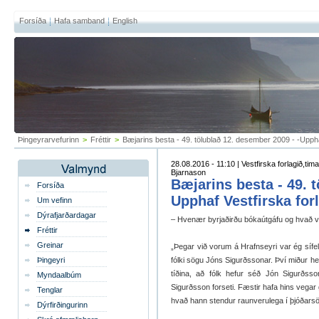
Forsíða
Hafa samband
English
Þingeyrarvefurinn
>
Fréttir
>
Bæjarins besta - 49. tölublað 12. desember 2009 - -Uppha
28.08.2016 - 11:10 | Vestfirska forlagið,ti
Bjarnason
Bæjarins besta - 49. 
Forsíða
Upphaf Vestfirska for
Um vefinn
Dýrafjarðardagar
– Hvenær byrjaðirðu bókaútgáfu og hvað va
Fréttir
Greinar
„Þegar við vorum á Hrafnseyri var ég sífel
Þingeyri
fólki sögu Jóns Sigurðssonar. Því miður h
tíðina, að fólk hefur séð Jón Sigurðss
Myndaalbúm
Sigurðsson forseti. Fæstir hafa hins vegar 
Tenglar
hvað hann stendur raunverulega í þjóðarsö
Dýrfirðingurinn