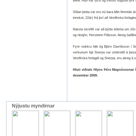
tekið. Hún var fyrst og fremst hugsuð fyrir
Síðan þetta var eru nú bara liðin fimmtán á
innskot, 22ár) frá því að Vestfirska forlag
Næsta skrefið var að þýða bókina um Jón 
og ritstjóri, Hersteinn Pálsson. Alveg óaðfi
Fyrir nokkru hitti ég Björn Davíðsson í Sn
verkunum hjá Snerpu var umbrotið á þessar
Vestfirska forlagið og Snerpa, eru alveg á
Hluti viðtals Hlyns Þórs Magnússonar í
desember 2009.
Nýjustu myndirnar