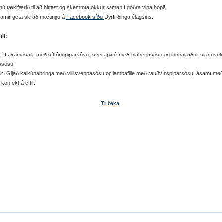
ú tækifærið til að hittast og skemmta okkur saman í góðra vina hópi!
amir geta skráð mætingu á
Facebook síðu
Dýrfirðingafélagsins.
ll:
tir: Laxamósaik með sítrónupiparsósu, sveitapaté með bláberjasósu og innbakaður skötuse
ssósu.
tir: Gljáð kalkúnabringa með villisveppasósu og lambafille með rauðvínspiparsósu, ásamt með
 konfekt á eftir.
Til baka