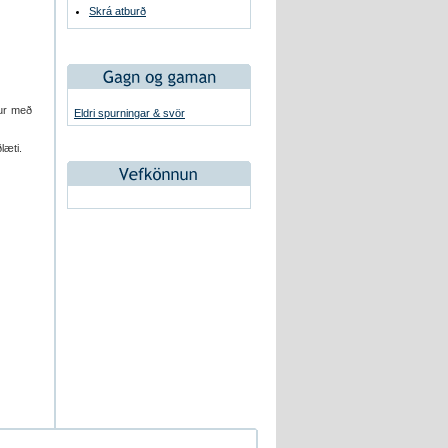
Skrá atburð
lur með
Eldri spurningar & svör
læti.