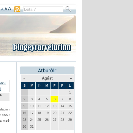
A
A
A
«
Ágúst
»
S
M
Þ
M
F
F
L
1
din í
2
3
4
5
6
7
8
9
10
11
12
13
14
15
udaginn
16
17
18
19
20
21
22
68 0559
23
24
25
26
27
28
29
ða með
30
31