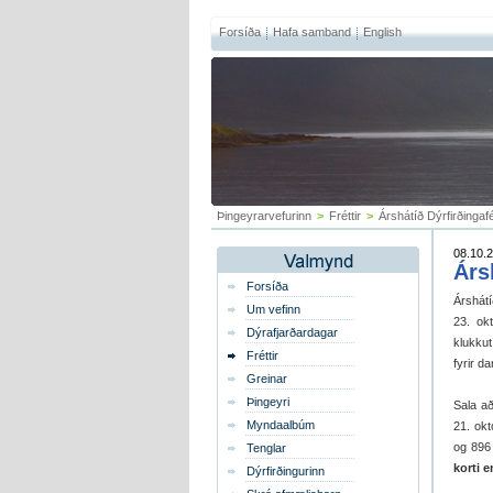
Forsíða
Hafa samband
English
Þingeyrarvefurinn
>
Fréttir
>
Árshátíð Dýrfirðingaf
08.10.2
Árs
Forsíða
Árshátí
Um vefinn
23. ok
Dýrafjarðardagar
klukkut
Fréttir
fyrir d
Greinar
Þingeyri
Sala að
Myndaalbúm
21. okt
og 896
Tenglar
korti 
Dýrfirðingurinn