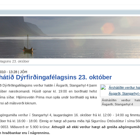
élagsins 23. október
010 - 13:28 | JÓH
hátíð Dýrfirðingafélagsins 23. október
ð Dýrfirðingafélagsins verður haldin í Ásgarði, Stangarhyl 4 þann
tóber næstkomandi. Húsið opnar kl. 19:00 en borðhald hefst
íma síðar. Hljómsveitin Prima mun spila undir borðhaldi og leika
Árshátíðin verður hal
ansi að málsverði loknum.
Ásgarði, Stangarhyl 4
göngumiða verður í Stangarhyl 4, laugardaginn 16. október frá kl. 12:00 - 14:00 og fimmt
óber frá kl. 16:00 - 18:00. Einnig er hægt að panta miða hjá Sigurrósu Ottósdóttur í síma 5
 0653. Miðaverð er 5.900 krónur.
Athugið að ekki verður hægt að greiða aðgöngumi
en hraðbankar eru í nágrenninu.