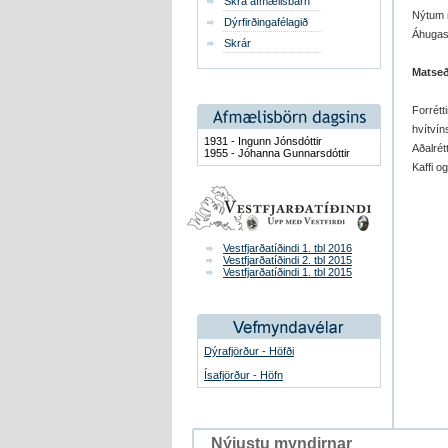
Skrá afmælisbarn
Nýtum n
Dýrfirðingafélagið
Áhugas
Skrár
Matseði
Forrét
hvítvín
1931 - Ingunn Jónsdóttir
Aðalrét
1955 - Jóhanna Gunnarsdóttir
Kaffi og
Vestfjarðatíðindi 1. tbl 2016
Vestfjarðatíðindi 2. tbl 2015
Vestfjarðatíðindi 1. tbl 2015
Dýrafjörður - Höfði
Ísafjörður - Höfn
Nýjustu myndirnar