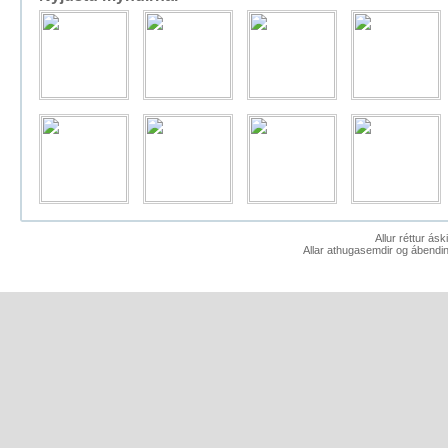
Allur réttur ás
Allar athugasemdir og ábendin