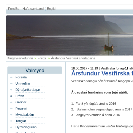
Forsíða
Hafa samband
English
Þingeyrarvefurinn
>
Fréttir
>
Ársfundur Vestfirska forlagsins
18.06.2017 - 11:19 | Vestfirska forlagið,Ha
Ársfundur Vestfirska 
Forsíða
Vestfirska forlagið hélt ársfund á Þingeyri v
Um vefinn
Dýrafjarðardagar
Á dagskrá fundarins voru þrjú atriði:
Fréttir
Greinar
1. Farið yfir útgáfa ársins 2016
Þingeyri
2. Stefnumótun vegna útgáfu ársins 2017
Myndaalbúm
3. Þingeyrarvefurinn á árinu 2016
Tenglar
Hér á Þingeyrarvefnum verður bráðlega gerð
Dýrfirðingurinn