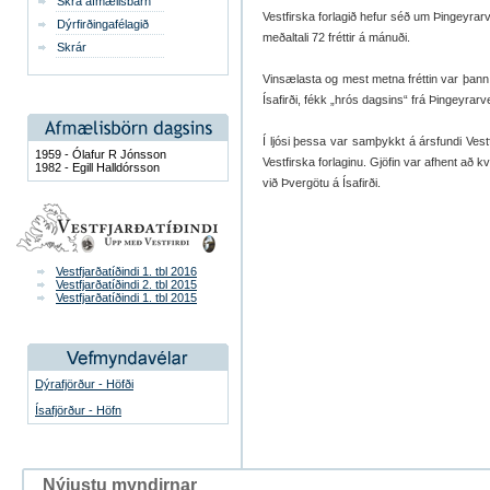
Skrá afmælisbarn
Vestfirska forlagið hefur séð um Þingeyrarv
Dýrfirðingafélagið
meðaltali 72 fréttir á mánuði.
Skrár
Vinsælasta og mest metna fréttin var þann
Ísafirði, fékk „hrós dagsins“ frá Þingeyrar
Í ljósi þessa var samþykkt á ársfundi Vest
1959 - Ólafur R Jónsson
Vestfirska forlaginu. Gjöfin var afhent að kv
1982 - Egill Halldórsson
við Þvergötu á Ísafirði.
Vestfjarðatíðindi 1. tbl 2016
Vestfjarðatíðindi 2. tbl 2015
Vestfjarðatíðindi 1. tbl 2015
Dýrafjörður - Höfði
Ísafjörður - Höfn
Nýjustu myndirnar