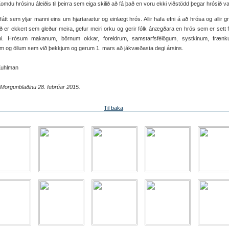
omdu hrósinu áleiðis til þeirra sem eiga skilið að fá það en voru ekki viðstödd þegar hrósið var
fátt sem yljar manni eins um hjartarætur og einlægt hrós. Allir hafa efni á að hrósa og allir 
ð er ekkert sem gleður meira, gefur meiri orku og gerir fólk ánægðara en hrós sem er sett 
ni. Hrósum makanum, börnum okkar, foreldrum, samstarfsfélögum, systkinum, fræn
m og öllum sem við þekkjum og gerum 1. mars að jákvæðasta degi ársins.
Kuhlman
 í Morgunblaðinu 28. febrúar 2015.
Til baka