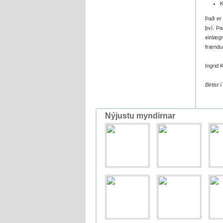
K
Það er 
því. Þa
einlæg
frændu
Ingrid 
Birtist
Nýjustu myndirnar