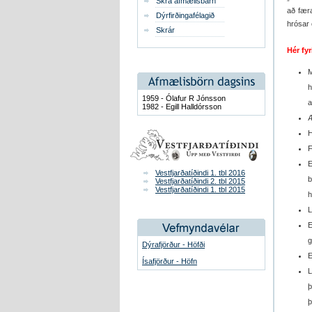
Skrá afmælisbarn
að fær
Dýrfirðingafélagið
hrósar 
Skrár
Hér fyr
M
h
1959 - Ólafur R Jónsson
a
1982 - Egill Halldórsson
Æ
H
F
E
Vestfjarðatíðindi 1. tbl 2016
b
Vestfjarðatíðindi 2. tbl 2015
Vestfjarðatíðindi 1. tbl 2015
h
L
E
g
Dýrafjörður - Höfði
E
Ísafjörður - Höfn
L
þ
þ