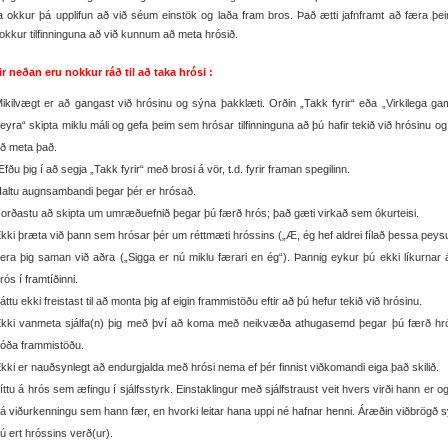
a okkur þá upplifun að við séum einstök og laða fram bros. Það ætti jafnframt að færa þ
okkur tilfinninguna að við kunnum að meta hrósið.
ir neðan eru nokkur ráð til að taka hrósi :
ikilvægt er að gangast við hrósinu og sýna þakklæti. Orðin „Takk fyrir“ eða „Virkilega g
eyra“ skipta miklu máli og gefa þeim sem hrósar tilfinninguna að þú hafir tekið við hrósinu og
ð meta það.
fðu þig í að segja „Takk fyrir“ með brosi á vör, t.d. fyrir framan spegilinn.
altu augnsambandi þegar þér er hrósað.
orðastu að skipta um umræðuefnið þegar þú færð hrós; það gæti virkað sem ókurteisi.
kki þræta við þann sem hrósar þér um réttmæti hróssins („Æ, ég hef aldrei fílað þessa peys
era þig saman við aðra („Sigga er nú miklu færari en ég“). Þannig eykur þú ekki líkurnar 
rós í framtíðinni.
áttu ekki freistast til að monta þig af eigin frammistöðu eftir að þú hefur tekið við hrósinu.
kki vanmeta sjálfa(n) þig með því að koma með neikvæða athugasemd þegar þú færð hrós
óða frammistöðu.
kki er nauðsynlegt að endurgjalda með hrósi nema ef þér finnist viðkomandi eiga það skilið.
íttu á hrós sem æfingu í sjálfsstyrk. Einstaklingur með sjálfstraust veit hvers virði hann er o
á viðurkenningu sem hann fær, en hvorki leitar hana uppi né hafnar henni. Áræðin viðbrögð 
ú ert hróssins verð(ur).