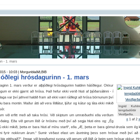
nn - 1. mars
015 - 10:03 | Morgunblaðið,BIB
jóðlegi hrósdagurinn - 1. mars
ginn 1. mars verður er alþjóðlegi hrósdagurinn haldinn hátíðlegur. Okkur
ngum er ekki gjarnt að hrósa. Það hefur ekki verið hluti af þjóðarsálinni - í
aga var því jafnvel haldið fram að ekki væri ráðlegt að hrósa börnunum því
u bara montin. Maður átti að vera lítillátur, ljúfur og kátur og láta ekki mikið
Ingrid Kuhl
sér.
tengdadóttir
Vestfjarða.
gum við erfitt með að taka hrósi. Við skiptum um umræðuefni eða verðum
«
1
af 2
aleg. Eða við gerum lítið úr hrósinu með því að segja hluti eins og: „Ég
ú ekki mikið, þetta er bara hluti af mínu starfi“, eða „Æ, þetta er bara gömul drusla sem ég k
nni fyrir nokkrum árum.“ Sumir virðast efast um ásetning þess sem hrósar með því að 
 þig eitthvað?“. Þegar við bregðumst svona við gerum við lítið úr þeim sem hrósar okkur. Hr