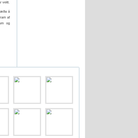
 veitt.
græða á
fram af
kum og