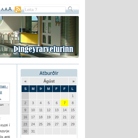
A
A
A
«
Ágúst
»
S
M
Þ
M
F
F
L
1
2
3
4
5
6
7
8
man -
9
10
11
12
13
14
15
16
17
18
19
20
21
22
»
23
24
25
26
27
28
29
eypti í
spyrja:
30
31
ós ætti