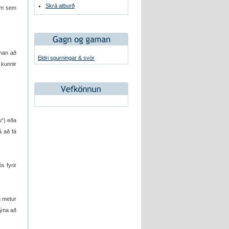
Skrá atburð
eim sem
aman að
Eldri spurningar & svör
 kunnir
u“) eða
á að fá
 fyrir
g metur
sýna að