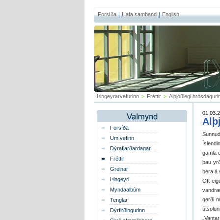
Forsíða
Hafa samband
English
Þingeyrarvefurinn
>
Fréttir
>
Alþjóðlegi hrósdaguri
01.03.2
Alþ
Forsíða
Sunnuda
Um vefinn
Íslendi
Dýrafjarðardagar
gamla d
Fréttir
þau yrð
Greinar
bera á 
Þingeyri
Oft ei
Myndaalbúm
vandræð
gerði n
Tenglar
útsölu
Dýrfirðingurinn
„Vantar