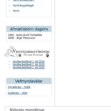
Skrá afmælisbarn
Dýrfirðingafélagið
Skrár
1992 - Aníta Ársól Torfadóttir
2008 - Ægir Pétursson
Vestfjarðatíðindi 1. tbl 2016
Vestfjarðatíðindi 2. tbl 2015
Vestfjarðatíðindi 1. tbl 2015
Dýrafjörður - Höfði
Ísafjörður - Höfn
Nýjustu myndirnar