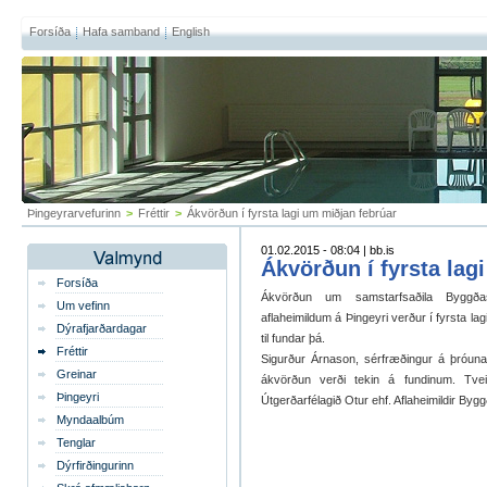
Forsíða
Hafa samband
English
Þingeyrarvefurinn
>
Fréttir
>
Ákvörðun í fyrsta lagi um miðjan febrúar
01.02.2015 - 08:04 | bb.is
Ákvörðun í fyrsta lag
Forsíða
Ákvörðun um samstarfsaðila Byggða
Um vefinn
aflaheimildum á Þingeyri verður í fyrsta l
Dýrafjarðardagar
til fundar þá.
Fréttir
Sigurður Árnason, sérfræðingur á þróuna
Greinar
ákvörðun verði tekin á fundinum. Tvei
Þingeyri
Útgerðarfélagið Otur ehf. Aflaheimildir Bygg
Myndaalbúm
Tenglar
Dýrfirðingurinn