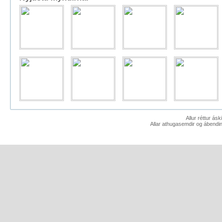
Allur réttur ás
Allar athugasemdir og ábendin