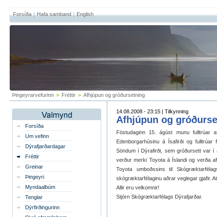
Forsíða
Hafa samband
English
Þingeyrarvefurinn
>
Fréttir
>
Afhjúpun og gróðursetning
14.08.2008 - 23:15 | Tilkynning
Afhjúpun og gróðurse
Forsíða
Föstudaginn 15. ágúst munu fulltrúar a
Um vefinn
Edenborgarhúsinu á Ísafirði og fulltrúa
Dýrafjarðardagar
Söndum í Dýrafirði, sem gróðursett var í 
Fréttir
verður merki Toyota á Íslandi og verða af 
Greinar
Toyota umboðssins til Skógræktarféla
Þingeyri
skógræktarfélaginu aðrar veglegar gjafir. At
Myndaalbúm
Allir eru velkomnir!
Stjórn Skógræktarfélags Dýrafjarðar.
Tenglar
Dýrfirðingurinn