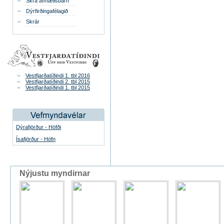
Skrá afmælisbarn
Dýrfirðingafélagið
Skrár
Vestfjarðatíðindi 1. tbl 2016
Vestfjarðatíðindi 2. tbl 2015
Vestfjarðatíðindi 1. tbl 2015
Dýrafjörður - Höfði
Ísafjörður - Höfn
Nýjustu myndirnar