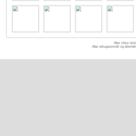
Allur réttur ás
Allar athugasemdir og ábendin