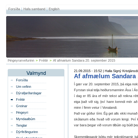
Forsíða
Hafa samband
English
Þingeyrarvefurinn
>
Fréttir
>
Af afmælum Sandara 20. september 2015
21.09.2015 - 15:52 | Halla Signý Kristjánsdó
Af afmælum Sandara 
Forsíða
Í gær var 20. september 2015, þá eiga nok
Um vefinn
Fyrstan skal telja heiðursmanninn Ása í Ást
Dýrafjarðardagar
í dag er 85 ára ef mér tekst að reikna rét
Fréttir
eiga það við sig, því hann kenndi mér að
Greinar
minn í fimm vetur í Vonalandi.
Þingeyri
Það var góður tími. Ég get alls ekki munað
Myndaalbúm
skólanum eða hvað við vorum lengi. Því k
var bara þegar við vorum tilbúin og búið þe
Tenglar
Dýrfirðingurinn
Skemmtilegastir þóttu mér teiknitímarnir, þ