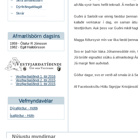
Skrá afmælisbarn
að Alla sysir hans hefði teiknað. Á meðan la
Dýrfirðingafélagið
Skrár
Guðni á Sæbóli var einnig fæddur þennan d
kallaðir verktakar í dag, en saman át
Vestfjörðum. Auk þess var Guðni mikill ha
Magga föðursysir mín var líka fædd þennan
1959 - Ólafur R Jónsson
1982 - Egill Halldórsson
Svo er það hún Vaka Jóhannesdóttir mín, fa
Jói bróðir eignaðist stúlku á afmælisdegi Á
Já margir fleiri auðvitað.
Góður dagur, svo er verið að smala út á San
Vestfjarðatíðindi 1. tbl 2016
Vestfjarðatíðindi 2. tbl 2015
Vestfjarðatíðindi 1. tbl 2015
Af Facebooksíðu Höllu Signýjar Kristjánsdót
Dýrafjörður - Höfði
Ísafjörður - Höfn
Nýjustu myndirnar