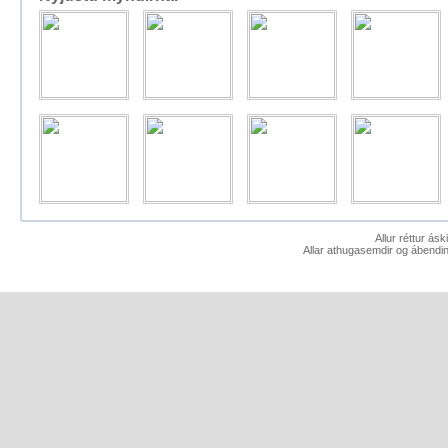
Allur réttur ás
Allar athugasemdir og ábendin