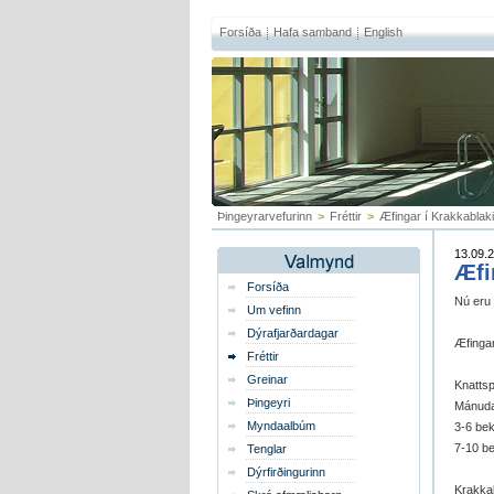
Forsíða
Hafa samband
English
Þingeyrarvefurinn
>
Fréttir
>
Æfingar í Krakkablak
13.09.2
Æfi
Forsíða
Nú eru 
Um vefinn
Dýrafjarðardagar
Æfingar
Fréttir
Greinar
Knatts
Þingeyri
Mánuda
Myndaalbúm
3-6 bek
7-10 be
Tenglar
Dýrfirðingurinn
Krakka