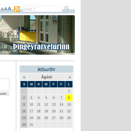
A
A
A
«
Ágúst
»
S
M
Þ
M
F
F
L
1
smóti
2
3
4
5
6
7
8
9
10
11
12
13
14
15
16
17
18
19
20
21
22
23
24
25
26
27
28
29
30
31