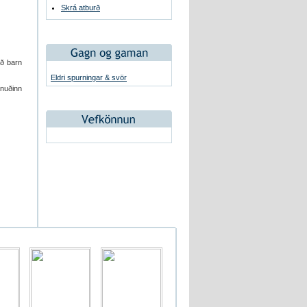
Skrá atburð
að barn
Eldri spurningar & svör
ánuðinn