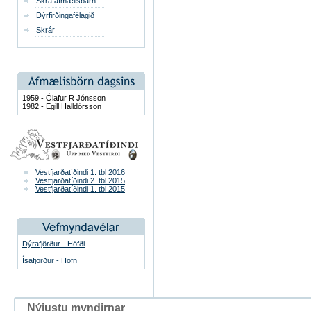
Skrá afmælisbarn
Dýrfirðingafélagið
Skrár
1959 - Ólafur R Jónsson
1982 - Egill Halldórsson
Vestfjarðatíðindi 1. tbl 2016
Vestfjarðatíðindi 2. tbl 2015
Vestfjarðatíðindi 1. tbl 2015
Dýrafjörður - Höfði
Ísafjörður - Höfn
Nýjustu myndirnar