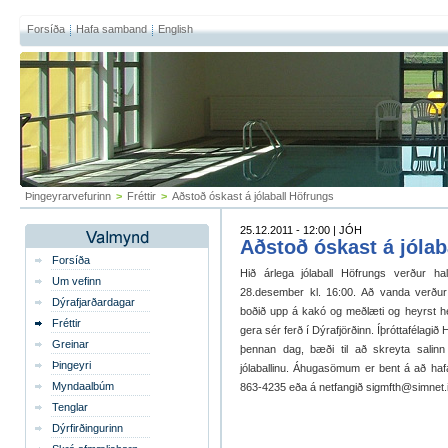
Forsíða
Hafa samband
English
Þingeyrarvefurinn
>
Fréttir
>
Aðstoð óskast á jólaball Höfrungs
25.12.2011 - 12:00 | JÓH
Aðstoð óskast á jólab
Forsíða
Hið árlega jólaball Höfrungs verður hal
Um vefinn
28.desember kl. 16:00. Að vanda verður 
Dýrafjarðardagar
boðið upp á kakó og meðlæti og heyrst hef
Fréttir
gera sér ferð í Dýrafjörðinn. Íþróttafélagið 
Greinar
þennan dag, bæði til að skreyta salinn 
Þingeyri
jólaballinu. Áhugasömum er bent á að ha
Myndaalbúm
863-4235 eða á netfangið sigmfth@simnet.i
Tenglar
Dýrfirðingurinn