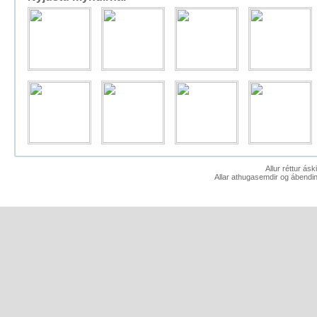
Allur réttur ás
Allar athugasemdir og ábendin