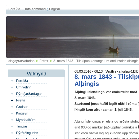
Forsíða
Hafa samband
English
Þingeyrarvefurinn
>
Fréttir
>
8. mars 1843 - Tilskipun konungs um endurreisn Alþingis
08.03.2016 - 08:13 | Vestfirska forlagið,BIB
8. mars 1843 - Tilsk
Forsíða
Alþingis
Um vefinn
Alþingi Íslendinga var endurreist með
Dýrafjarðardagar
8. mars 1843.
Fréttir
Starfsemi þess hafði legið niðri í rúma f
Greinar
Þingið kom aftur saman 1. júlí 1845.
Þingeyri
Myndaalbúm
Alþingi Íslendinga er elsta og æðsta stof
Tenglar
árið 930 og markar það upphaf þjóðríkis á Ís
Dýrfirðingurinn
Þar voru samin lög og kveðnir upp dómar