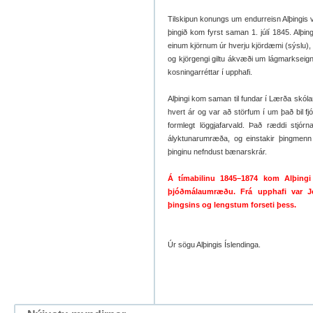
Tilskipun konungs um endurreisn Alþingis v
þingið kom fyrst saman 1. júlí 1845. Alþ
einum kjörnum úr hverju kjördæmi (sýslu)
og kjörgengi giltu ákvæði um lágmarksei
kosningarréttar í upphafi.
Alþingi kom saman til fundar í Lærða skól
hvert ár og var að störfum í um það bil fjó
formlegt löggjafarvald. Það ræddi stj
ályktunarumræða, og einstakir þingmenn
þinginu nefndust bænarskrár.
Á tímabilinu 1845–1874 kom Alþing
þjóðmálaumræðu. Frá upphafi var Jó
þingsins og lengstum forseti þess.
Úr sögu Alþingis Íslendinga.