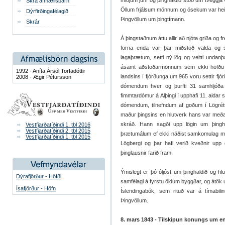
miðjum júní og þinghaldið stóð um tveggja 
Skrá afmælisbarn
Öllum frjálsum mönnum og ósekum var heimi
Dýrfirðingafélagið
Þingvöllum um þingtímann.
Skrár
Á þingstaðnum áttu allir að njóta griða og fre
forna enda var þar miðstöð valda og s
lagaþrætum, setti ný lög og veitti undanþ
ásamt aðstoðarmönnum sem ekki höfðu atk
1992 - Aníta Ársól Torfadóttir
landsins í fjórðunga um 965 voru settir fjór
2008 - Ægir Pétursson
dómendum hver og þurfti 31 samhljóða 
fimmtardómur á Alþingi í upphafi 11. alda
dómendum, tilnefndum af goðum í Lögrétt
maður þingsins en hlutverk hans var meðal
skráð. Hann sagði upp lögin um þingha
Vestfjarðatíðindi 1. tbl 2016
Vestfjarðatíðindi 2. tbl 2015
þrætumálum ef ekki náðist samkomulag með 
Vestfjarðatíðindi 1. tbl 2015
Lögbergi og þar hafi verið kveðnir upp
þinglausnir farið fram.
Ýmislegt er þó óljóst um þinghaldið og h
Dýrafjörður - Höfði
samfélagi á fyrstu öldum byggðar, og átök u
Ísafjörður - Höfn
Íslendingabók, sem rituð var á tímabili
Þingvöllum.
8. mars 1843 - Tilskipun konungs um en