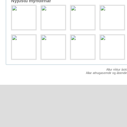
Nýjustu myndirnar
Allur réttur ás
Allar athugasemdir og ábendin