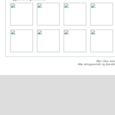
Allur réttur ás
Allar athugasemdir og ábendin