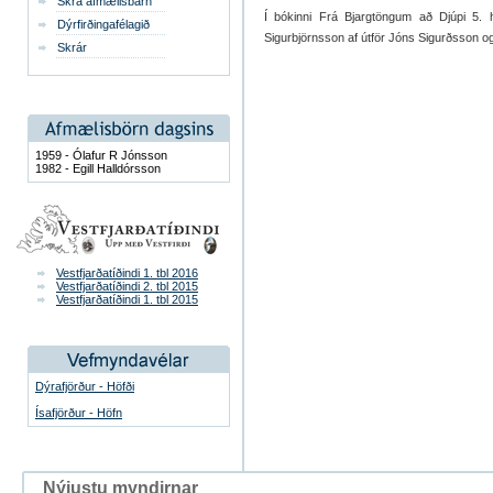
Skrá afmælisbarn
Í bókinni Frá Bjargtöngum að Djúpi 5. h
Dýrfirðingafélagið
Sigurbjörnsson af útför Jóns Sigurðsson og 
Skrár
1959 - Ólafur R Jónsson
1982 - Egill Halldórsson
Vestfjarðatíðindi 1. tbl 2016
Vestfjarðatíðindi 2. tbl 2015
Vestfjarðatíðindi 1. tbl 2015
Dýrafjörður - Höfði
Ísafjörður - Höfn
Nýjustu myndirnar