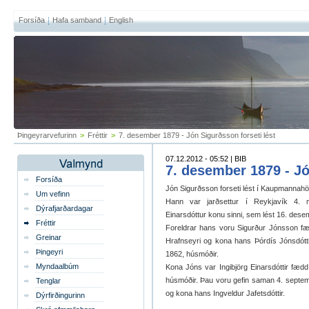
Forsíða
Hafa samband
English
Þingeyrarvefurinn
>
Fréttir
>
7. desember 1879 - Jón Sigurðsson forseti lést
07.12.2012 - 05:52 | BIB
7. desember 1879 - Jó
Forsíða
Jón Sigurðsson forseti lést í Kaupmannahöf
Um vefinn
Hann var jarðsettur í Reykjavík 4. 
Dýrafjarðardagar
Einarsdóttur konu sinni, sem lést 16. des
Fréttir
Foreldrar hans voru Sigurður Jónsson fæd
Greinar
Hrafnseyri og kona hans Þórdís Jónsdóttir 
Þingeyri
1862, húsmóðir.
Myndaalbúm
Kona Jóns var Ingibjörg Einarsdóttir fæd
húsmóðir. Þau voru gefin saman 4. septem
Tenglar
og kona hans Ingveldur Jafetsdóttir.
Dýrfirðingurinn