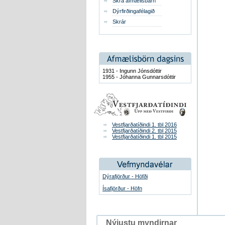
Skrá afmælisbarn
Dýrfirðingafélagið
Skrár
1931 - Ingunn Jónsdóttir
1955 - Jóhanna Gunnarsdóttir
Vestfjarðatíðindi 1. tbl 2016
Vestfjarðatíðindi 2. tbl 2015
Vestfjarðatíðindi 1. tbl 2015
Dýrafjörður - Höfði
Ísafjörður - Höfn
Nýjustu myndirnar