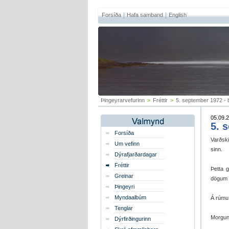
Forsíða
Hafa samband
English
Þingeyrarvefurinn
>
Fréttir
>
5. sept­em­ber 1972 - be
05.09.2
5. s
Forsíða
Varðskip
Um vefinn
sinn.
Dýrafjarðardagar
Fréttir
Þetta g
Greinar
dög­um e
Þingeyri
Myndaalbúm
Á rúmu á
Tenglar
Morgunb
Dýrfirðingurinn