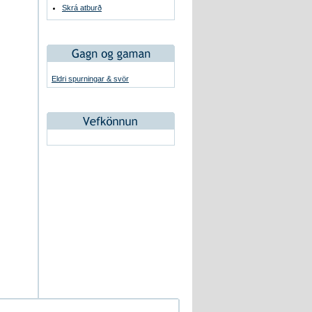
Skrá atburð
Eldri spurningar & svör