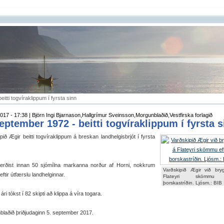
itti tog­vír­aklipp­um í fyrsta sinn
017 - 17:38 | Björn Ingi Bjarnason,Hallgrímur Sveinsson,Morgunblaðið,Vestfirska forlagið
ept­em­ber 1972 - beitti tog­vír­aklipp­um í fyrsta 
ið Ægir beitti tog­vír­aklipp­um á bresk­an land­helg­is­brjót í fyrsta
erðist inn­an 50 sjó­mílna mark­anna norður af Horni, nokkr­um
Varðskipið Ægir við bry
ft­ir út­færslu land­helg­inn­ar.
Flateyri skömmu 
þorskastríðin. Ljósm.: BIB
ri tókst í 82 skipti að klippa á víra tog­ara.
laðið þriðjudaginn 5. september 2017.