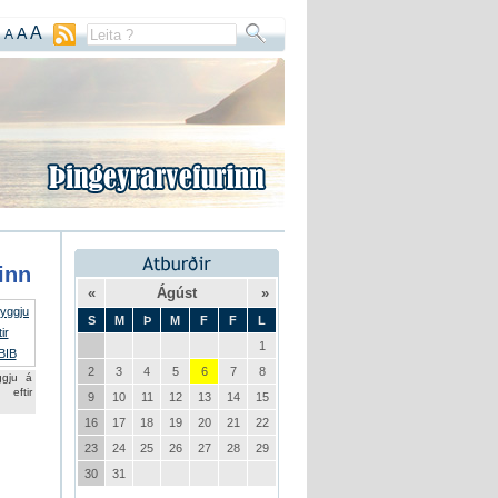
A
A
A
sinn
«
Ágúst
»
S
M
Þ
M
F
F
L
1
2
3
4
5
6
7
8
ggju á
eftir
9
10
11
12
13
14
15
16
17
18
19
20
21
22
23
24
25
26
27
28
29
30
31