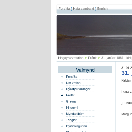
Forsíða
Hafa samband
English
Þingeyrarvefurinn
>
Fréttir
>
31. janúar 1881 - kir
31.01.2
31.
Forsíða
Kirkjan
Um vefinn
Dýrafjarðardagar
Þetta v
Fréttir
Greinar
„Fundus
Þingeyri
Myndaalbúm
Morgunb
Tenglar
Dýrfirðingurinn