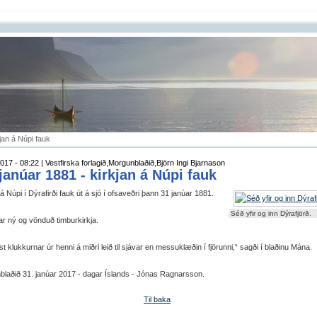
kjan á Núpi fauk
017 - 08:22 | Vestfirska forlagið,Morgunblaðið,Björn Ingi Bjarnason
 janúar 1881 - kirkjan á Núpi fauk
 á Núpi í Dýrafirði fauk út á sjó í ofsaveðri þann 31 janúar 1881.
Séð yfir og inn Dýrafjörð.
ar ný og vönduð timburkirkja.
t klukkurnar úr henni á miðri leið til sjávar en messuklæðin í fjörunni,“ sagði í blaðinu Mána.
laðið 31. janúar 2017 - dagar Íslands - Jónas Ragnarsson.
Til baka