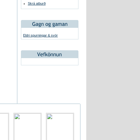
Skrá atburð
Eldri spurningar & svör