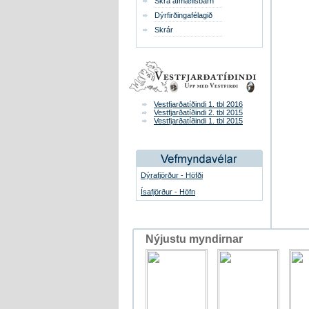
Skrá afmælisbarn
Dýrfirðingafélagið
Skrár
Vestfjarðatíðindi 1. tbl 2016
Vestfjarðatíðindi 2. tbl 2015
Vestfjarðatíðindi 1. tbl 2015
Dýrafjörður - Höfði
Ísafjörður - Höfn
Nýjustu myndirnar