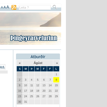
A
A
A
«
Ágúst
»
S
M
Þ
M
F
F
L
1
2
3
4
5
6
7
8
9
10
11
12
13
14
15
16
17
18
19
20
21
22
23
24
25
26
27
28
29
30
31