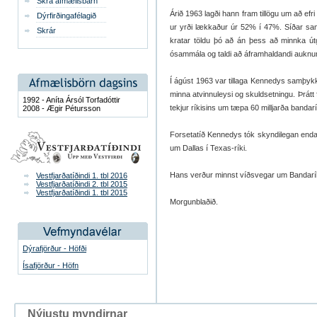
Skrá afmælisbarn
Árið 1963 lagði hann fram til­lögu um að efr
Dýrfirðingafélagið
ur yrði lækkaður úr 52% í 47%. Síðar sama á
Skrár
krat­ar töldu þó að án þess að minnka út­g
ósam­mála og taldi að áfram­hald­andi aukn­
Í ág­úst 1963 var til­laga Kenn­e­dys samþykk
minna at­vinnu­leysi og skuld­setn­ingu. Þrátt f
1992 - Aníta Ársól Torfadóttir
tekj­ur rík­is­ins um tæpa 60 millj­arða banda­rí
2008 - Ægir Pétursson
For­setatíð Kenn­e­dys tók skyndi­leg­an end
um Dallas í Texas-ríki.
Hans verður minnst víðsveg­ar um Banda­rík­
Vestfjarðatíðindi 1. tbl 2016
Vestfjarðatíðindi 2. tbl 2015
Vestfjarðatíðindi 1. tbl 2015
Morgunblaðið.
Dýrafjörður - Höfði
Ísafjörður - Höfn
Nýjustu myndirnar