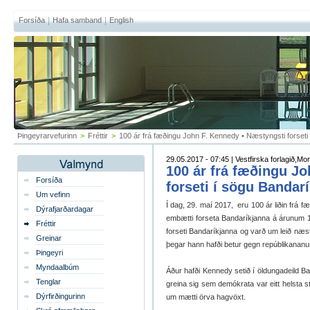
Forsíða
Hafa samband
English
Þingeyrarvefurinn
>
Fréttir
>
100 ár frá fæðingu John F. Kennedy • Næstyngsti forseti
29.05.2017 - 07:45 | Vestfirska forlagið,Mo
100 ár frá fæðingu J
Forsíða
forseti í sögu Bandar
Um vefinn
Í dag, 29. maí 2017, eru 100 ár liðin frá 
Dýrafjarðardagar
embætti for­seta Banda­ríkj­anna á ár­un­um 
Fréttir
for­seti Banda­ríkj­anna og varð um leið næst
Greinar
þegar hann hafði bet­ur gegn re­públi­kan­an
Þingeyri
Myndaalbúm
Áður hafði Kenn­e­dy setið í öld­unga­deild Ba
Tenglar
greina sig sem demó­krata var eitt helsta s
Dýrfirðingurinn
um mætti örva hag­vöxt.