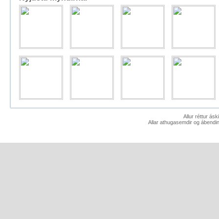
Allur réttur ás
Allar athugasemdir og ábendin